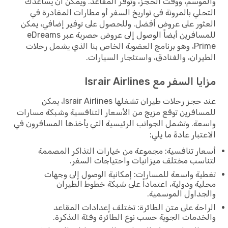
والموسم، ووقت الحجز، وتوفر المقاعد. ويمكن أن يساعدك
التحلي بالمرونة في تواريخ السفر أو مطارات المغادرة في
العثور على عروض أفضل. وللحصول على توفير إضافي، يمكن
للمسافرين أيضاً الوصول إلى عروض حصرية عبر eDreams
Prime، وهو برنامج العضوية الخاص بنا الذي يشمل رحلات
الطيران، والفنادق، واستئجار السيارات.
مزايا السفر مع Israir Airlines
عند حجز رحلات طيران تشغلها Israir Airlines، يمكن
للمسافرين توقع مزيج من الأسعار التنافسية وشبكة مسارات
واسعة. وتشمل الجوانب الرئيسية التي يأخذها المسافرون في
الاعتبار عادةً ما يلي:
أسعار تنافسية: مجموعة من خيارات التذاكر المصممة
لتناسب مختلف ميزانيات واحتياجات السفر.
تغطية واسعة للمسارات: إمكانية الوصول إلى وجهات
محلية ودولية، اعتماداً على شبكة خطوط الطيران
والجداول الموسمية.
الراحة على متن الطائرة: تختلف إعدادات المقاعد
والخدمات الجوية حسب نوع الطائرة وفئة التذكرة.