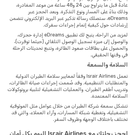
عادةً قبل ما يتراوح بين 24 و48 ساعة من موعد المغادرة،
وذلك بناءً على المسار ونوع التذكرة. وبعد الحجز عبر
eDreams، ستصلك رسالة تذكير عبر البريد الإلكتروني تتضمن
إرشادات حول كيفية إتمام إجراءات سفرك.
لمزيد من الراحة، يتيح لك تطبيق eDreams إدارة حجزك،
والوصول إلى ميزة تسجيل الوصول التلقائي (حيثما توفرت)،
والحصول على بطاقات صعود الطائرة، وتتبع تحديثات الرحلة
في وقتها الحقيقي.
السلامة والسمعة
تعمل Israir Airlines وفقاً لمعايير سلامة الطيران الدولية
والمتطلبات التنظيمية. وقد صُممت إجراءات صيانة الطائرات،
وتدريب أطقم الطيران، والعمليات التشغيلية لتلبية بروتوكولات
السلامة المعتمدة.
تتشكل سمعة شركة الطيران من خلال عوامل مثل الموثوقية
التشغيلية، وتغطية شبكة المسارات، وآراء العملاء، والتي قد
تختلف باختلاف الوجهة وظروف السفر.
احجز رحلتك مع Israir Airlines اليوم بكل أمان