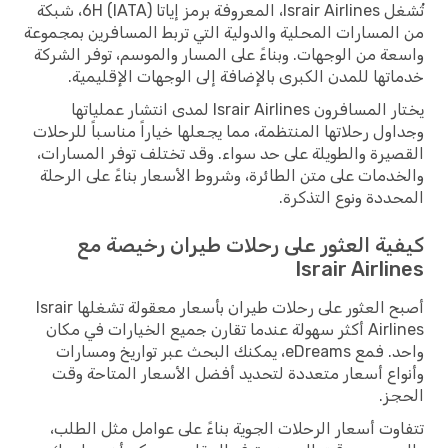
تُشغل Israir Airlines، المعروفة برمز إياتا (IATA) 6H، شبكة
من المسارات المحلية والدولية التي تربط المسافرين بمجموعة
واسعة من الوجهات. وبناءً على المسار والموسم، توفر الشركة
خدماتها للمدن الكبرى بالإضافة إلى الوجهات الإقليمية.
يختار المسافرون Israir Airlines لمدى انتشار عملياتها
وجداول رحلاتها المنتظمة، مما يجعلها خياراً مناسباً للرحلات
القصيرة والطويلة على حد سواء. وقد تختلف توفر المسارات،
والخدمات على متن الطائرة، وشروط الأسعار بناءً على الرحلة
المحددة ونوع التذكرة.
كيفية العثور على رحلات طيران رخيصة مع
Israir Airlines
أصبح العثور على رحلات طيران بأسعار معقولة تشغلها Israir
Airlines أكثر سهولة عندما تقارن جميع الخيارات في مكان
واحد. فمع eDreams، يمكنك البحث عبر تواريخ ومسارات
وأنواع أسعار متعددة لتحديد أفضل الأسعار المتاحة وقت
الحجز.
تتفاوت أسعار الرحلات الجوية بناءً على عوامل مثل الطلب،