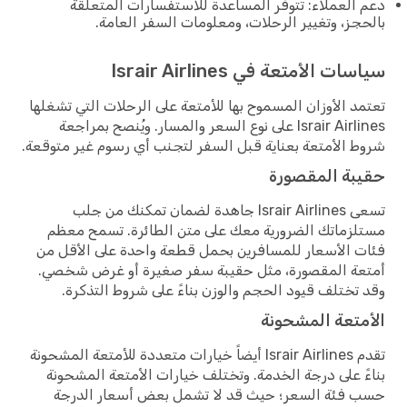
دعم العملاء: تتوفر المساعدة للاستفسارات المتعلقة
بالحجز، وتغيير الرحلات، ومعلومات السفر العامة.
سياسات الأمتعة في Israir Airlines
تعتمد الأوزان المسموح بها للأمتعة على الرحلات التي تشغلها
Israir Airlines على نوع السعر والمسار. ويُنصح بمراجعة
شروط الأمتعة بعناية قبل السفر لتجنب أي رسوم غير متوقعة.
حقيبة المقصورة
تسعى Israir Airlines جاهدة لضمان تمكنك من جلب
مستلزماتك الضرورية معك على متن الطائرة. تسمح معظم
فئات الأسعار للمسافرين بحمل قطعة واحدة على الأقل من
أمتعة المقصورة، مثل حقيبة سفر صغيرة أو غرض شخصي.
وقد تختلف قيود الحجم والوزن بناءً على شروط التذكرة.
الأمتعة المشحونة
تقدم Israir Airlines أيضاً خيارات متعددة للأمتعة المشحونة
بناءً على درجة الخدمة. وتختلف خيارات الأمتعة المشحونة
حسب فئة السعر؛ حيث قد لا تشمل بعض أسعار الدرجة