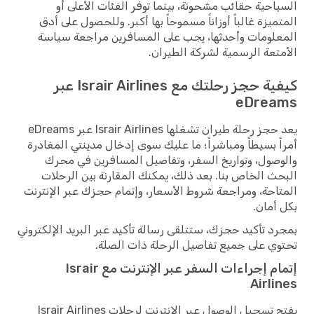
السياحية حقائب مشحونة، بينما توفر الفئات الأعلى أو
المتميزة غالباً أوزاناً مسموحاً بها أكبر. وللحصول على أدق
المعلومات وأحدثها، يجب على المسافرين مراجعة سياسة
الأمتعة الرسمية لشركة الطيران.
كيفية حجز رحلتك مع Israir Airlines عبر
eDreams
يعد حجز رحلة طيران تشغلها Israir Airlines عبر eDreams
أمراً بسيطاً ومباشراً؛ ما عليك سوى إدخال مدينتي المغادرة
والوصول، وتواريخ السفر، وتفاصيل المسافرين في محرك
البحث الخاص بنا. بعد ذلك، يمكنك المقارنة بين الرحلات
المتاحة، ومراجعة شروط الأسعار، وإتمام حجزك عبر الإنترنت
بكل أمان.
بمجرد تأكيد حجزك، ستتلقى رسالة تأكيد عبر البريد الإلكتروني
تحتوي على جميع تفاصيل الرحلة ذات الصلة.
إتمام إجراءات السفر عبر الإنترنت مع Israir
Airlines
يفتح تسجيل الوصول عبر الإنترنت لرحلات Israir Airlines