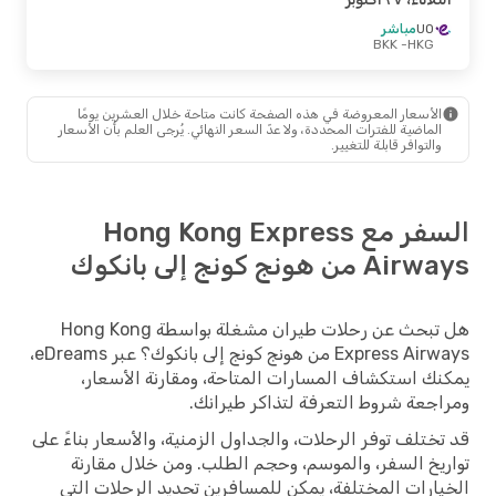
UO
مباشر
- BKK
HKG
الأسعار المعروضة في هذه الصفحة كانت متاحة خلال العشرين يومًا
الماضية للفترات المحددة، ولا عدّ السعر النهائي. يُرجى العلم بأن الأسعار
والتوافر قابلة للتغيير.
السفر مع Hong Kong Express
Airways من هونج كونج إلى بانكوك
هل تبحث عن رحلات طيران مشغلة بواسطة Hong Kong
Express Airways من هونج كونج إلى بانكوك؟ عبر eDreams،
يمكنك استكشاف المسارات المتاحة، ومقارنة الأسعار،
ومراجعة شروط التعرفة لتذاكر طيرانك.
قد تختلف توفر الرحلات، والجداول الزمنية، والأسعار بناءً على
تواريخ السفر، والموسم، وحجم الطلب. ومن خلال مقارنة
الخيارات المختلفة، يمكن للمسافرين تحديد الرحلات التي