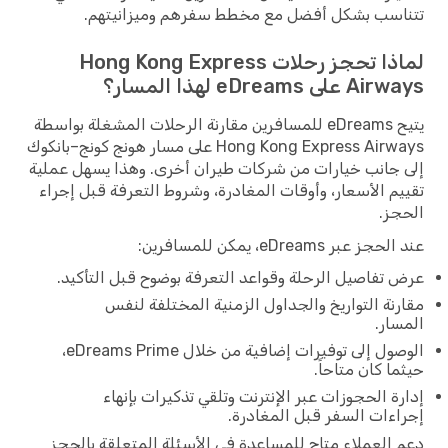
تتناسب بشكل أفضل مع مخطط سفرهم وميزانيتهم.
لماذا تحجز رحلات Hong Kong Express
Airways على eDreams لهذا المسار؟
يتيح eDreams للمسافرين مقارنة الرحلات المشغلة بواسطة
Hong Kong Express Airways على مسار هونج كونج–بانكوك
إلى جانب خيارات من شركات طيران أخرى. وهذا يسهل عملية
تقييم الأسعار، وأوقات المغادرة، وشروط التعرفة قبل إجراء
الحجز.
عند الحجز عبر eDreams، يمكن للمسافرين:
عرض تفاصيل الرحلة وقواعد التعرفة بوضوح قبل التأكيد.
مقارنة التواريخ والجداول الزمنية المختلفة لنفس
المسار.
الوصول إلى توفيرات إضافية من خلال eDreams Prime،
حيثما كان متاحاً.
إدارة الحجوزات عبر الإنترنت وتلقي تذكيرات بإنهاء
إجراءات السفر قبل المغادرة.
دعم العملاء متاح للمساعدة في الأسئلة المتعلقة بالحجز