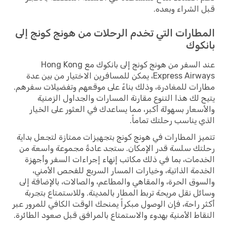
قبل الشراء وبعده.
المطارات التي تخدم الرحلات من هونج كونج إلى
بانكوك
عند السفر من هونج كونج إلى بانكوك مع Hong Kong
Express Airways، يمكن للمسافرين الاختيار من بين عدة
مطارات للمغادرة، وذلك بناءً على موقعهم وتفضيلات سفرهم.
يتيح لك هذا التنوع مقارنة المسارات والجداول الزمنية
والأسعار بسهولة أكبر، مما يساعدك في العثور على الخيار
الذي يناسب رحلتك تماماً.
تتميز المطارات في هونج كونج بتجهيزات ممتازة لتجعل بداية
رحلتك سلسة قدر الإمكان. ستجد عادةً مجموعة واسعة من
الخدمات، بما في ذلك مكاتب إنهاء إجراءات السفر وأجهزة
الخدمة الذاتية، وخيارات المسار السريع للفحص الأمني،
والسوق الحرة، والمقاهي والمطاعم، والصالات، بالإضافة إلى
وسائل نقل مريحة تربط المطار بالمدينة. وللاستمتاع بتجربة
أكثر راحة، فإن الوصول مبكراً يمنحك الوقت الكافي للمرور عبر
النقاط الأمنية بهدوء والاستمتاع بالمرافق قبل صعود الطائرة.