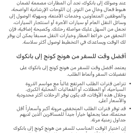
عند وصولك إلى بانكوك، تجد أن المطارات مصممة لضمان
هبوط فعال وخالٍ من التوتر. إن اللوحات الإرشادية الواضحة،
والموظفين المتعاونين، وخدمات الأمتعة، وسهولة الوصول إلى
وسائل النقل العام أو سيارات الأجرة أو استئجار السيارات،
تجعل من السهل عليك مواصلة رحلتك. وكصيحة إضافية، فإن
التحقق من خرائط المطار وخيارات النقل مسبقاً يمكن أن يوفر
لك الوقت ويساعدك في التخطيط لوصول أكثر سلاسة.
أفضل وقت للسفر من هونج كونج إلى بانكوك
يعتمد أفضل وقت للسفر من هونج كونج إلى بانكوك على
تفضيلات السفر وأنماط الطلب.
تتزامن فترات الطلب المرتفع غالباً مع مواسم الذروة
السياحية، أو العطلات، أو الفعاليات المحلية الكبرى.
وخلال هذه الأوقات، قد يكون توفر الرحلات أكثر محدودية
والأسعار أعلى.
قد توفر فترات الطلب المنخفض مرونة أكبر وأسعاراً أقل
محتملة، مما يجعلها خياراً جيداً للمسافرين الذين لديهم
جداول زمنية مرنة.
إن اختيار الوقت المناسب للسفر من هونج كونج إلى بانكوك