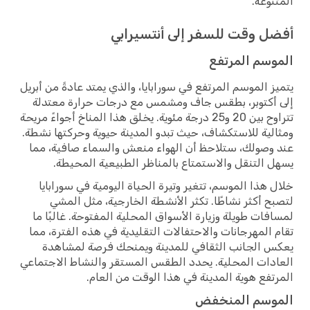
المتنوعة.
أفضل وقت للسفر إلى أنتسيرابي
الموسم المرتفع
يتميز الموسم المرتفع في سورابايا، والذي يمتد عادةً من أبريل
إلى أكتوبر، بطقس جاف ومشمس مع درجات حرارة معتدلة
تتراوح بين 20 و25 درجة مئوية. يخلق هذا المناخ أجواءً مريحة
ومثالية للاستكشاف، حيث تبدو المدينة حيوية وحركتها نشطة.
عند وصولك، ستلاحظ أن الهواء منعش والسماء صافية، مما
يسهل التنقل والاستمتاع بالمناظر الطبيعية المحيطة.
خلال هذا الموسم، تتغير وتيرة الحياة اليومية في سورابايا
لتصبح أكثر نشاطًا. تكثر الأنشطة الخارجية، مثل المشي
لمسافات طويلة وزيارة الأسواق المحلية المفتوحة. غالبًا ما
تقام المهرجانات والاحتفالات التقليدية في هذه الفترة، مما
يعكس الجانب الثقافي للمدينة ويمنحك فرصة لمشاهدة
العادات المحلية. يحدد الطقس المستقر والنشاط الاجتماعي
المرتفع هوية المدينة في هذا الوقت من العام.
الموسم المنخفض