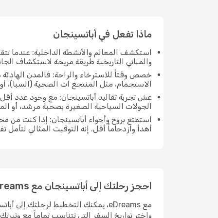
ماذا تفعل في أباتسينجان
استكشف المعالم والأنشطة الداخلية: عندما تتق
والمباني التاريخية طريقة مريحة لاستكشاف الجان
خصص وقتاً للاسترخاء والراحة: فالمدن الهادئة ه
الاستجمام، مثل المنتجع ات الصحية (السبا)، أو 
عِش تجربة تقاليد أباتسينجان: مع وجود عدد أقل
الجولات السياحية الصغيرة بصحبة مرشد، أو ال
استمتع بروح وأجواء أباتسينجان: إذا كنت من م
أهدأ وازدحاماً أقل. إنه التوقيت المثالي لتأمل 
احجز رحلتك إلى أباتسينجان مع eDreams
مع eDreams، يمكنك التخطيط لرحلتك إل
واختر تواريخ السفر التي تتناسب تماماً مع وتيرت