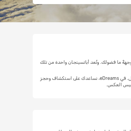
جهةٌ ما فضولك. وتُعد أباتسينجان واحدة من تلك
الوصول إلى هناك هو الخطوة الأولى الحقيقية. واختيار الرحلة المناسبة يمكن أن يشكّل ملامح التجربة التي تليها بالكامل. في eDreams، نساعدك على استكشاف وحجز
وليس العكس.