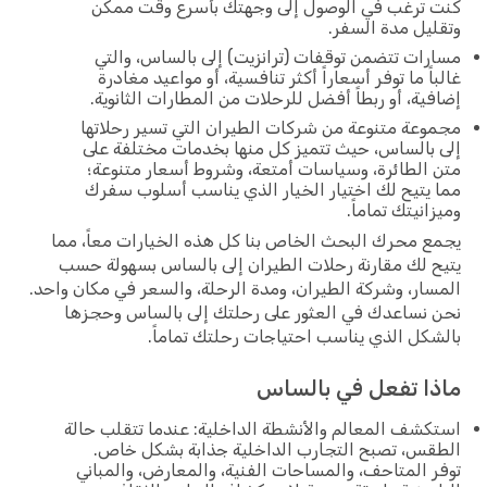
كنت ترغب في الوصول إلى وجهتك بأسرع وقت ممكن
وتقليل مدة السفر.
مسارات تتضمن توقفات (ترانزيت) إلى بالساس، والتي
غالباً ما توفر أسعاراً أكثر تنافسية، أو مواعيد مغادرة
إضافية، أو ربطاً أفضل للرحلات من المطارات الثانوية.
مجموعة متنوعة من شركات الطيران التي تسير رحلاتها
إلى بالساس، حيث تتميز كل منها بخدمات مختلفة على
متن الطائرة، وسياسات أمتعة، وشروط أسعار متنوعة؛
مما يتيح لك اختيار الخيار الذي يناسب أسلوب سفرك
وميزانيتك تماماً.
يجمع محرك البحث الخاص بنا كل هذه الخيارات معاً، مما
يتيح لك مقارنة رحلات الطيران إلى بالساس بسهولة حسب
المسار، وشركة الطيران، ومدة الرحلة، والسعر في مكان واحد.
نحن نساعدك في العثور على رحلتك إلى بالساس وحجزها
بالشكل الذي يناسب احتياجات رحلتك تماماً.
ماذا تفعل في بالساس
استكشف المعالم والأنشطة الداخلية: عندما تتقلب حالة
الطقس، تصبح التجارب الداخلية جذابة بشكل خاص.
توفر المتاحف، والمساحات الفنية، والمعارض، والمباني