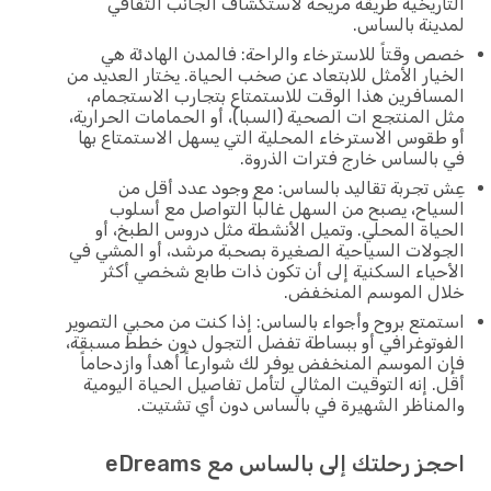
التاريخية طريقة مريحة لاستكشاف الجانب الثقافي
لمدينة بالساس.
خصص وقتاً للاسترخاء والراحة: فالمدن الهادئة هي
الخيار الأمثل للابتعاد عن صخب الحياة. يختار العديد من
المسافرين هذا الوقت للاستمتاع بتجارب الاستجمام،
مثل المنتجع ات الصحية (السبا)، أو الحمامات الحرارية،
أو طقوس الاسترخاء المحلية التي يسهل الاستمتاع بها
في بالساس خارج فترات الذروة.
عِش تجربة تقاليد بالساس: مع وجود عدد أقل من
السياح، يصبح من السهل غالباً التواصل مع أسلوب
الحياة المحلي. وتميل الأنشطة مثل دروس الطبخ، أو
الجولات السياحية الصغيرة بصحبة مرشد، أو المشي في
الأحياء السكنية إلى أن تكون ذات طابع شخصي أكثر
خلال الموسم المنخفض.
استمتع بروح وأجواء بالساس: إذا كنت من محبي التصوير
الفوتوغرافي أو ببساطة تفضل التجول دون خطط مسبقة،
فإن الموسم المنخفض يوفر لك شوارعاً أهدأ وازدحاماً
أقل. إنه التوقيت المثالي لتأمل تفاصيل الحياة اليومية
والمناظر الشهيرة في بالساس دون أي تشتيت.
احجز رحلتك إلى بالساس مع eDreams