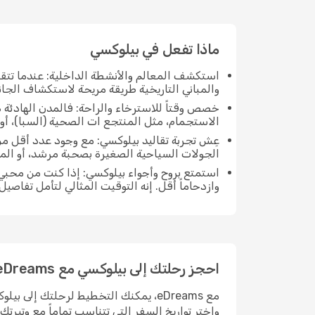
ماذا تفعل في بيلوكسي
استكشف المعالم والأنشطة الداخلية: عندما تتق
والمباني التاريخية طريقة مريحة لاستكشاف الجان
خصص وقتاً للاسترخاء والراحة: فالمدن الهادئة ه
الاستجمام، مثل المنتجع ات الصحية (السبا)، أو 
عِش تجربة تقاليد بيلوكسي: مع وجود عدد أقل من
الجولات السياحية الصغيرة بصحبة مرشد، أو ال
استمتع بروح وأجواء بيلوكسي: إذا كنت من محبي
وازدحاماً أقل. إنه التوقيت المثالي لتأمل تفاصي
احجز رحلتك إلى بيلوكسي مع eDreams
مع eDreams، يمكنك التخطيط لرحلتك إل
واختر تواريخ السفر التي تتناسب تماماً مع وتيرت