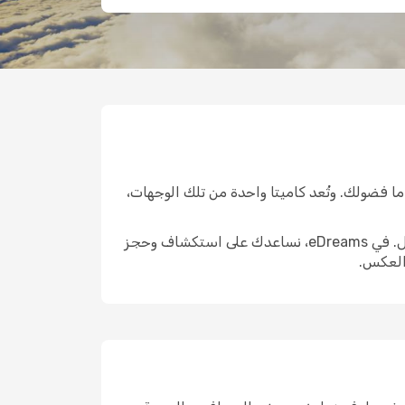
ما فضولك. وتُعد كاميتا واحدة من تلك الوجهات،
الوصول إلى هناك هو الخطوة الأولى الحقيقية. واختيار الرحلة المناسبة يمكن أن يشكّل ملامح التجربة التي تليها بالكامل. في eDreams، نساعدك على استكشاف وحجز
 العكس.