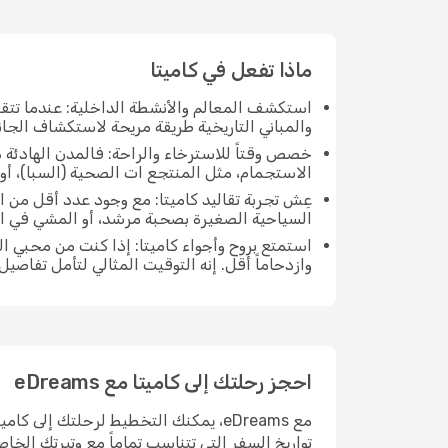
ماذا تفعل في كاميتا
استكشف المعالم والأنشطة الداخلية: عندما تتق
والمباني التاريخية طريقة مريحة لاستكشاف الجانب
خصص وقتاً للاسترخاء والراحة: فالمدن الهادئة ه
الاستجمام، مثل المنتجع ات الصحية (السبا)، أو 
عِش تجربة تقاليد كاميتا: مع وجود عدد أقل من 
السياحية الصغيرة بصحبة مرشد، أو المشي في ا
استمتع بروح وأجواء كاميتا: إذا كنت من محبي 
وازدحاماً أقل. إنه التوقيت المثالي لتأمل تفاصي
احجز رحلتك إلى كاميتا مع eDreams
مع eDreams، يمكنك التخطيط لرحلتك إلى
تواريخ السفر التي تتناسب تماماً مع وتيرتك الخا