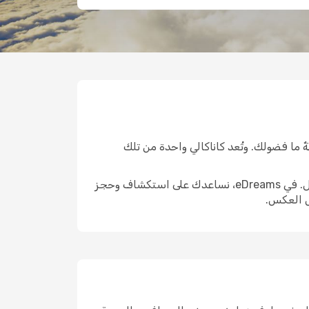
ٌ ما فضولك. وتُعد كاناكالي واحدة من تلك
الوصول إلى هناك هو الخطوة الأولى الحقيقية. واختيار الرحلة المناسبة يمكن أن يشكّل ملامح التجربة التي تليها بالكامل. في eDreams، نساعدك على استكشاف وحجز
س العكس.