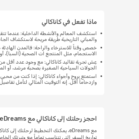
ماذا تفعل في كاناكالي
استكشف المعالم والأنشطة الداخلية: عندما تتق
والمباني التاريخية طريقة مريحة لاستكشاف الجانب
خصص وقتاً للاسترخاء والراحة: فالمدن الهادئة ه
الاستجمام، مثل المنتجع ات الصحية (السبا)، أو 
عِش تجربة تقاليد كاناكالي: مع وجود عدد أقل من
الجولات السياحية الصغيرة بصحبة مرشد، أو ال
استمتع بروح وأجواء كاناكالي: إذا كنت من محب
وازدحاماً أقل. إنه التوقيت المثالي لتأمل تفاصيل
احجز رحلتك إلى كاناكالي مع eDreams
مع eDreams، يمكنك التخطيط لرحلتك إلى
تواريخ السفر التي تتناسب تماماً مع وتيرتك الخا