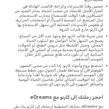
خصص وقتاً للاسترخاء والراحة: فالمدن الهادئة هي
الخيار الأمثل للابتعاد عن صخب الحياة. يختار العديد من
المسافرين هذا الوقت للاستمتاع بتجارب الاستجمام،
مثل المنتجع ات الصحية (السبا)، أو الحمامات الحرارية،
أو طقوس الاسترخاء المحلية التي يسهل الاستمتاع بها
في كارنو خارج فترات الذروة.
عِش تجربة تقاليد كارنو: مع وجود عدد أقل من السياح،
يصبح من السهل غالباً التواصل مع أسلوب الحياة
المحلي. وتميل الأنشطة مثل دروس الطبخ، أو الجولات
السياحية الصغيرة بصحبة مرشد، أو المشي في الأحياء
السكنية إلى أن تكون ذات طابع شخصي أكثر خلال
الموسم المنخفض.
استمتع بروح وأجواء كارنو: إذا كنت من محبي التصوير
الفوتوغرافي أو ببساطة تفضل التجول دون خطط مسبقة،
فإن الموسم المنخفض يوفر لك شوارعاً أهدأ وازدحاماً
أقل. إنه التوقيت المثالي لتأمل تفاصيل الحياة اليومية
والمناظر الشهيرة في كارنو دون أي تشتيت.
احجز رحلتك إلى كارنو مع eDreams
مع eDreams، يمكنك التخطيط لرحلتك إلى كارنو بناءً على