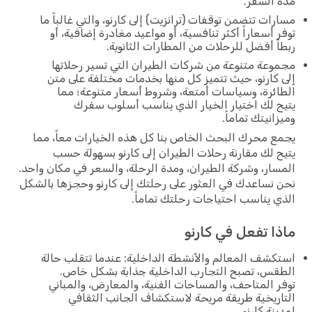
مدة السفر.
مسارات تتضمن توقفات (ترانزيت) إلى كارنو، والتي غالباً ما
توفر أسعاراً أكثر تنافسية، أو مواعيد مغادرة إضافية، أو
ربطاً أفضل للرحلات من المطارات الثانوية.
مجموعة متنوعة من شركات الطيران التي تسير رحلاتها
إلى كارنو، حيث تتميز كل منها بخدمات مختلفة على متن
الطائرة، وسياسات أمتعة، وشروط أسعار متنوعة؛ مما
يتيح لك اختيار الخيار الذي يناسب أسلوب سفرك
وميزانيتك تماماً.
يجمع محرك البحث الخاص بنا كل هذه الخيارات معاً، مما
يتيح لك مقارنة رحلات الطيران إلى كارنو بسهولة حسب
المسار، وشركة الطيران، ومدة الرحلة، والسعر في مكان واحد.
نحن نساعدك في العثور على رحلتك إلى كارنو وحجزها بالشكل
الذي يناسب احتياجات رحلتك تماماً.
ماذا تفعل في كارنو
استكشف المعالم والأنشطة الداخلية: عندما تتقلب حالة
الطقس، تصبح التجارب الداخلية جذابة بشكل خاص.
توفر المتاحف، والمساحات الفنية، والمعارض، والمباني
التاريخية طريقة مريحة لاستكشاف الجانب الثقافي
لمدينة كارنو.