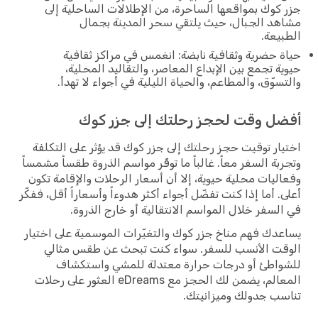
جزر كوك بمواقعها الساحرة، من الإطلالات الساحلية إلى
مشاهد الجبال، حيث يلتقي سحر المدينة بجمال
الطبيعة.
حياة حضرية وثقافية نابضة: انغمس في مراكز ثقافية
حيوية تجمع بين الإبداع المعاصر، والتقاليد المحلية،
والتسوّق، والمطاعم، والحياة الليلية في أجواء لا تهدأ.
أفضل وقت لحجز رحلتك إلى جزر كوك
اختيار توقيت حجز رحلتك إلى جزر كوك قد يؤثر على التكلفة
وتجربة السفر معاً. غالباً ما توفّر مواسم الذروة طقساً مشمساً
وفعاليات محلية حيوية، إلا أن أسعار الرحلات والإقامة تكون
أعلى. أما إذا كنت تفضّل أجواء أكثر هدوءاً وأسعاراً أقل، ففكّر
في السفر خلال المواسم الانتقالية أو خارج الذروة.
يساعدك فهم مناخ جزر كوك والتغيّرات الموسمية على اختيار
الوقت الأنسب للسفر. سواء كنت تبحث عن طقس مثالي
للشواطئ أو درجات حرارة معتدلة للمشي واستكشاف
المعالم، يضمن لك الحجز مع eDreams العثور على رحلات
تناسب جدولك وميزانيتك.