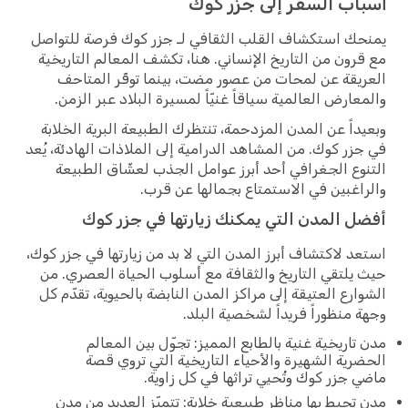
أسباب السفر إلى جزر كوك
يمنحك استكشاف القلب الثقافي لـ جزر كوك فرصة للتواصل
مع قرون من التاريخ الإنساني. هنا، تكشف المعالم التاريخية
العريقة عن لمحات من عصور مضت، بينما توفّر المتاحف
والمعارض العالمية سياقاً غنيّاً لمسيرة البلاد عبر الزمن.
وبعيداً عن المدن المزدحمة، تنتظرك الطبيعة البرية الخلابة
في جزر كوك. من المشاهد الدرامية إلى الملاذات الهادئة، يُعد
التنوع الجغرافي أحد أبرز عوامل الجذب لعشّاق الطبيعة
والراغبين في الاستمتاع بجمالها عن قرب.
أفضل المدن التي يمكنك زيارتها في جزر كوك
استعد لاكتشاف أبرز المدن التي لا بد من زيارتها في جزر كوك،
حيث يلتقي التاريخ والثقافة مع أسلوب الحياة العصري. من
الشوارع العتيقة إلى مراكز المدن النابضة بالحيوية، تقدّم كل
وجهة منظوراً فريداً لشخصية البلد.
مدن تاريخية غنية بالطابع المميز: تجوّل بين المعالم
الحضرية الشهيرة والأحياء التاريخية التي تروي قصة
ماضي جزر كوك وتُحيي تراثها في كل زاوية.
مدن تحيط بها مناظر طبيعية خلابة: تتميّز العديد من مدن