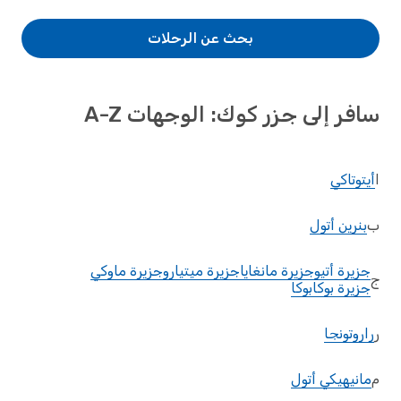
بحث عن الرحلات
سافر إلى جزر كوك: الوجهات A-Z
ا
أيتوتاكي
ب
بنرين أتول
جزيرة أتيو
جزيرة مانغايا
جزيرة ميتيارو
جزيرة ماوكي
ج
جزيرة بوكابوكا
ر
راروتونجا
م
مانيهيكي أتول