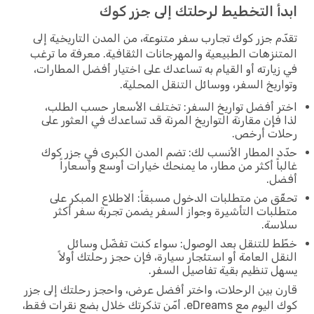
ابدأ التخطيط لرحلتك إلى جزر كوك
تقدّم جزر كوك تجارب سفر متنوعة، من المدن التاريخية إلى
المتنزهات الطبيعية والمهرجانات الثقافية. معرفة ما ترغب
في زيارته أو القيام به تساعدك على اختيار أفضل المطارات،
وتواريخ السفر، ووسائل التنقل المحلية.
اختر أفضل تواريخ السفر: تختلف الأسعار حسب الطلب،
لذا فإن مقارنة التواريخ المرنة قد تساعدك في العثور على
رحلات أرخص.
حدّد المطار الأنسب لك: تضم المدن الكبرى في جزر كوك
غالباً أكثر من مطار، ما يمنحك خيارات أوسع وأسعاراً
أفضل.
تحقّق من متطلبات الدخول مسبقاً: الاطلاع المبكر على
متطلبات التأشيرة وجواز السفر يضمن تجربة سفر أكثر
سلاسة.
خطّط للتنقل بعد الوصول: سواء كنت تفضّل وسائل
النقل العامة أو استئجار سيارة، فإن حجز رحلتك أولاً
يسهل تنظيم بقية تفاصيل السفر.
قارن بين الرحلات، واختر أفضل عرض، واحجز رحلتك إلى جزر
كوك اليوم مع eDreams. أمّن تذكرتك خلال بضع نقرات فقط،