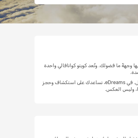
 وجهةٌ ما فضولك. وتُعد كويتو كوانافالي واحدة
دة.
الوصول إلى هناك هو الخطوة الأولى الحقيقية. واختيار الرحلة المناسبة يمكن أن يشكّل ملامح التجربة التي تليها بالكامل. في eDreams، نساعدك على استكشاف وحجز
ا، وليس العكس.