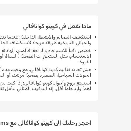
ماذا تفعل في كويتو كوانافالي
استكشف المعالم والأنشطة الداخلية: عندما تتق
والمباني التاريخية طريقة مريحة لاستكشاف الجانب
خصص وقتاً للاسترخاء والراحة: فالمدن الهادئة ه
الاستجمام، مثل المنتجع ات الصحية (السبا)، أو 
الذروة.
عِش تجربة تقاليد كويتو كوانافالي: مع وجود عدد
الجولات السياحية الصغيرة بصحبة مرشد، أو ال
استمتع بروح وأجواء كويتو كوانافالي: إذا كنت 
أهدأ وازدحاماً أقل. إنه التوقيت المثالي لتأمل ت
احجز رحلتك إلى كويتو كوانافالي مع eDreams