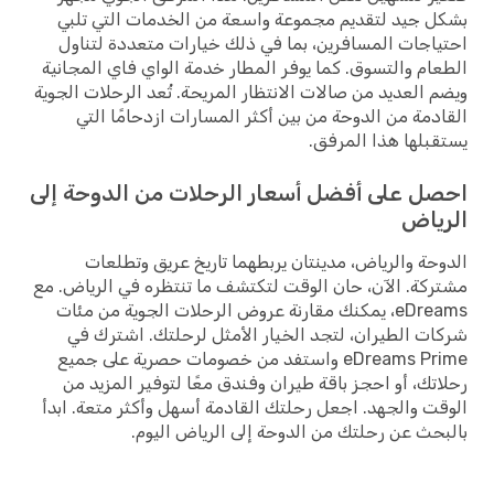
 جيد لتقديم مجموعة واسعة من الخدمات التي تلبي
اجات المسافرين، بما في ذلك خيارات متعددة لتناول
ام والتسوق. كما يوفر المطار خدمة الواي فاي المجانية
 العديد من صالات الانتظار المريحة. تُعد الرحلات الجوية
دمة من الدوحة من بين أكثر المسارات ازدحامًا التي
بلها هذا المرفق.
ل على أفضل أسعار الرحلات من الدوحة إلى
ياض
حة والرياض، مدينتان يربطهما تاريخ عريق وتطلعات
كة. الآن، حان الوقت لتكتشف ما تنتظره في الرياض. مع
eDreams، يمكنك مقارنة عروض الرحلات الجوية من مئات
ت الطيران، لتجد الخيار الأمثل لرحلتك. اشترك في
eDreams Prime واستفد من خصومات حصرية على جميع
تك، أو احجز باقة طيران وفندق معًا لتوفير المزيد من
ت والجهد. اجعل رحلتك القادمة أسهل وأكثر متعة. ابدأ
حث عن رحلتك من الدوحة إلى الرياض اليوم.