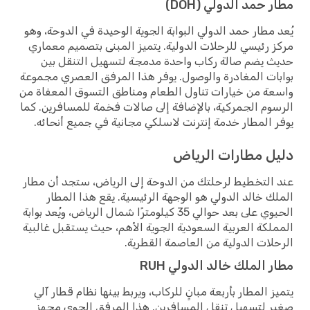
 حمد الدولي (DOH)
 مطار حمد الدولي البوابة الجوية الوحيدة في الدوحة، وهو
 رئيسي للرحلات الدولية. يتميز المبنى بتصميم معماري
 يضم صالة ركاب واحدة مدمجة لتسهيل التنقل بين
ات المغادرة والوصول. يوفر هذا المرفق العصري مجموعة
ة من خيارات تناول الطعام ومناطق التسوق المعفاة من
وم الجمركية، بالإضافة إلى صالات فخمة للمسافرين. كما
 المطار خدمة إنترنت لاسلكي مجانية في جميع أنحائه.
ل مطارات الرياض
التخطيط لرحلتك من الدوحة إلى الرياض، ستجد أن مطار
ك خالد الدولي هو الوجهة الرئيسية. يقع هذا المطار
الحيوي على بعد حوالي 35 كيلومترًا شمال الرياض، ويُعد بوابة
لكة العربية السعودية الجوية الأهم، حيث يستقبل غالبية
لات الدولية من العاصمة القطرية.
 الملك خالد الدولي RUH
ز المطار بأربعة مبانٍ للركاب، ويربط بينها نظام قطار آلي
 لتسهيل تنقل المسافرين. هذا المرفق الجوي مجهز