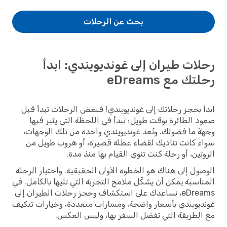
بحث عن الرحلات
رحلات طيران إلى غونديويندي: ابدأ
رحلتك مع eDreams
ابدأ بحجز رحلاتك إلى غونديويندي! فبعض الرحلات تبدأ قبل
صعود الطائرة بوقت طويل؛ تبدأ في اللحظة التي يثير فيها
وجهةٌ ما فضولك. وتُعد غونديويندي واحدة من تلك الوجهات،
سواء كانت تناديك لقضاء عطلة قصيرة، أو هروب طويل من
الروتين، أو رحلة كنت تنوي القيام بها منذ مدة.
الوصول إلى هناك هو الخطوة الأولى الحقيقية. واختيار الرحلة
المناسبة يمكن أن يشكّل ملامح التجربة التي تليها بالكامل. في
eDreams، نساعدك على استكشاف وحجز رحلات الطيران إلى
غونديويندي بأسعار واضحة، ومسارات متعددة، وخيارات تتكيف
مع الطريقة التي تفضل السفر بها، وليس العكس.