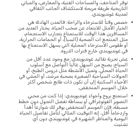
توفر المتاحف، والمساحات الفنية، والمعارض، والمباني
التاريخية طريقة مريحة لاستكشاف الجانب الثقافي
لمدينة غونديويندي.
خصص وقتاً للاسترخاء والراحة: فالمدن الهادئة هي
الخيار الأمثل للابتعاد عن صخب الحياة. يختار العديد من
المسافرين هذا الوقت للاستمتاع بتجارب الاستجمام،
مثل المنتجع ات الصحية (السبا)، أو الحمامات الحرارية،
أو طقوس الاسترخاء المحلية التي يسهل الاستمتاع بها
في غونديويندي خارج فترات الذروة.
عِش تجربة تقاليد غونديويندي: مع وجود عدد أقل من
السياح، يصبح من السهل غالباً التواصل مع أسلوب
الحياة المحلي. وتميل الأنشطة مثل دروس الطبخ، أو
الجولات السياحية الصغيرة بصحبة مرشد، أو المشي في
الأحياء السكنية إلى أن تكون ذات طابع شخصي أكثر
خلال الموسم المنخفض.
استمتع بروح وأجواء غونديويندي: إذا كنت من محبي
التصوير الفوتوغرافي أو ببساطة تفضل التجول دون خطط
مسبقة، فإن الموسم المنخفض يوفر لك شوارعاً أهدأ
وازدحاماً أقل. إنه التوقيت المثالي لتأمل تفاصيل الحياة
اليومية والمناظر الشهيرة في غونديويندي دون أي
تشتيت.