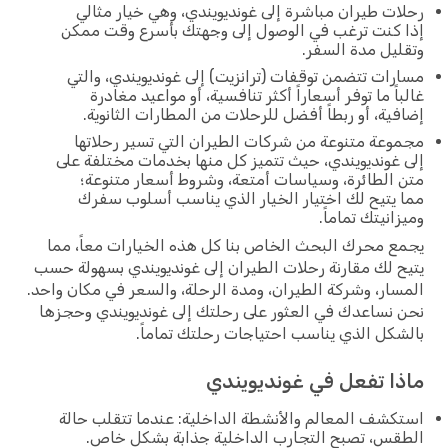
رحلات طيران مباشرة إلى غونديويندي، وهي خيار مثالي
إذا كنت ترغب في الوصول إلى وجهتك بأسرع وقت ممكن
وتقليل مدة السفر.
مسارات تتضمن توقفات (ترانزيت) إلى غونديويندي، والتي
غالباً ما توفر أسعاراً أكثر تنافسية، أو مواعيد مغادرة
إضافية، أو ربطاً أفضل للرحلات من المطارات الثانوية.
مجموعة متنوعة من شركات الطيران التي تسير رحلاتها
إلى غونديويندي، حيث تتميز كل منها بخدمات مختلفة على
متن الطائرة، وسياسات أمتعة، وشروط أسعار متنوعة؛
مما يتيح لك اختيار الخيار الذي يناسب أسلوب سفرك
وميزانيتك تماماً.
يجمع محرك البحث الخاص بنا كل هذه الخيارات معاً، مما
يتيح لك مقارنة رحلات الطيران إلى غونديويندي بسهولة حسب
المسار، وشركة الطيران، ومدة الرحلة، والسعر في مكان واحد.
نحن نساعدك في العثور على رحلتك إلى غونديويندي وحجزها
بالشكل الذي يناسب احتياجات رحلتك تماماً.
ماذا تفعل في غونديويندي
استكشف المعالم والأنشطة الداخلية: عندما تتقلب حالة
الطقس، تصبح التجارب الداخلية جذابة بشكل خاص.