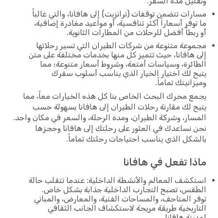
وتقليل مدة السفر.
مسارات تتضمن توقفات (ترانزيت) إلى هافانا، والتي غالباً
ما توفر أسعاراً أكثر تنافسية، أو مواعيد مغادرة إضافية،
أو ربطاً أفضل للرحلات من المطارات الثانوية.
مجموعة متنوعة من شركات الطيران التي تسير رحلاتها
إلى هافانا، حيث تتميز كل منها بخدمات مختلفة على متن
الطائرة، وسياسات أمتعة، وشروط أسعار متنوعة؛ مما
يتيح لك اختيار الخيار الذي يناسب أسلوب سفرك
وميزانيتك تماماً.
يجمع محرك البحث الخاص بنا كل هذه الخيارات معاً، مما
يتيح لك مقارنة رحلات الطيران إلى هافانا بسهولة حسب
المسار، وشركة الطيران، ومدة الرحلة، والسعر في مكان واحد.
نحن نساعدك في العثور على رحلتك إلى هافانا وحجزها
بالشكل الذي يناسب احتياجات رحلتك تماماً.
ماذا تفعل في هافانا
استكشف المعالم والأنشطة الداخلية: عندما تتقلب حالة
الطقس، تصبح التجارب الداخلية جذابة بشكل خاص.
توفر المتاحف، والمساحات الفنية، والمعارض، والمباني
التاريخية طريقة مريحة لاستكشاف الجانب الثقافي
لمدينة هافانا.