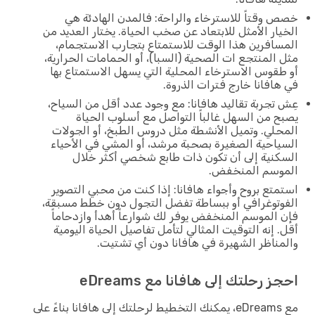
خصص وقتاً للاسترخاء والراحة: فالمدن الهادئة هي
الخيار الأمثل للابتعاد عن صخب الحياة. يختار العديد من
المسافرين هذا الوقت للاستمتاع بتجارب الاستجمام،
مثل المنتجع ات الصحية (السبا)، أو الحمامات الحرارية،
أو طقوس الاسترخاء المحلية التي يسهل الاستمتاع بها
في هافانا خارج فترات الذروة.
عِش تجربة تقاليد هافانا: مع وجود عدد أقل من السياح،
يصبح من السهل غالباً التواصل مع أسلوب الحياة
المحلي. وتميل الأنشطة مثل دروس الطبخ، أو الجولات
السياحية الصغيرة بصحبة مرشد، أو المشي في الأحياء
السكنية إلى أن تكون ذات طابع شخصي أكثر خلال
الموسم المنخفض.
استمتع بروح وأجواء هافانا: إذا كنت من محبي التصوير
الفوتوغرافي أو ببساطة تفضل التجول دون خطط مسبقة،
فإن الموسم المنخفض يوفر لك شوارعاً أهدأ وازدحاماً
أقل. إنه التوقيت المثالي لتأمل تفاصيل الحياة اليومية
والمناظر الشهيرة في هافانا دون أي تشتيت.
احجز رحلتك إلى هافانا مع eDreams
مع eDreams، يمكنك التخطيط لرحلتك إلى هافانا بناءً على