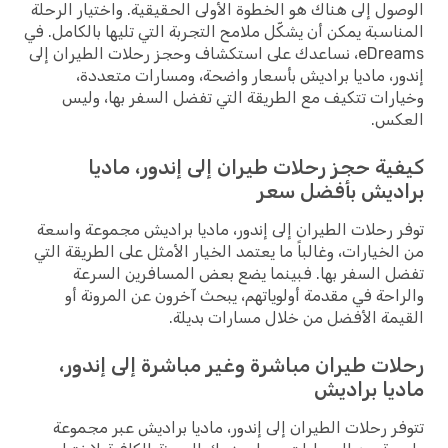
ول إلى هناك هو الخطوة الأولى الحقيقية. واختيار الرحلة
اسبة يمكن أن يشكّل ملامح التجربة التي تليها بالكامل. في
eDreams، نساعدك على استكشاف وحجز رحلات الطيران إلى
ر، ماديا براديش بأسعار واضحة، ومسارات متعددة،
رات تتكيف مع الطريقة التي تفضل السفر بها، وليس
كس.
ية حجز رحلات طيران إلى إندور، ماديا
ديش بأفضل سعر
 رحلات الطيران إلى إندور، ماديا براديش مجموعة واسعة
لخيارات، وغالباً ما يعتمد الخيار الأمثل على الطريقة التي
 السفر بها. فبينما يضع بعض المسافرين السرعة
احة في مقدمة أولوياتهم، يبحث آخرون عن المرونة أو
مة الأفضل من خلال مسارات بديلة.
ات طيران مباشرة وغير مباشرة إلى إندور،
يا براديش
ر رحلات الطيران إلى إندور، ماديا براديش عبر مجموعة