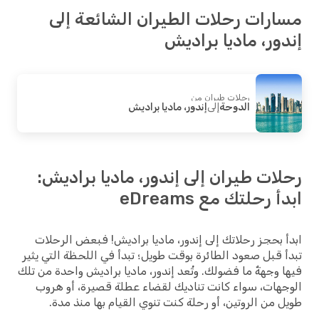
رات رحلات الطيران الشائعة إلى
ور، ماديا براديش
رحلات طيران من
الدوحة
إلى
إندور، ماديا براديش
ات طيران إلى إندور، ماديا براديش:
 رحلتك مع eDreams
 بحجز رحلاتك إلى إندور، ماديا براديش! فبعض الرحلات
 قبل صعود الطائرة بوقت طويل؛ تبدأ في اللحظة التي يثير
 وجهةٌ ما فضولك. وتُعد إندور، ماديا براديش واحدة من تلك
هات، سواء كانت تناديك لقضاء عطلة قصيرة، أو هروب
 من الروتين، أو رحلة كنت تنوي القيام بها منذ مدة.