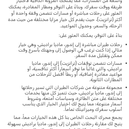
ة من المسارات، مما يمنحك المرونة الكافية لاختيار
ة ووقت سفرك. وبناءً على التوفر ومطار المغادرة، يمكنك
ور على رحلات مباشرة أو مسارات تتضمن وقفة واحدة أو
 (ترانزيت)، حيث يقدم كل خيار مزايا مختلفة من حيث مدة
لة، والسعر، وجدول المواعيد.
ً على التوفر، يمكنك العثور على:
ت طيران مباشرة إلى إندور، ماديا براديش، وهي خيار
ي إذا كنت ترغب في الوصول إلى وجهتك بأسرع وقت
 وتقليل مدة السفر.
ات تتضمن توقفات (ترانزيت) إلى إندور، ماديا
يش، والتي غالباً ما توفر أسعاراً أكثر تنافسية، أو
يد مغادرة إضافية، أو ربطاً أفضل للرحلات من
ارات الثانوية.
عة متنوعة من شركات الطيران التي تسير رحلاتها
إندور، ماديا براديش، حيث تتميز كل منها بخدمات
فة على متن الطائرة، وسياسات أمتعة، وشروط
ر متنوعة؛ مما يتيح لك اختيار الخيار الذي يناسب
ب سفرك وميزانيتك تماماً.
 محرك البحث الخاص بنا كل هذه الخيارات معاً، مما
 لك مقارنة رحلات الطيران إلى إندور، ماديا براديش بسهولة