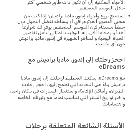
ياء السكنية إلى أن تكون ذات طابع شخصي أكثر
ل الموسم المنخفض.
تع بروح وأجواء إندور، ماديا براديش: إذا كنت من
 التصوير الفوتوغرافي أو ببساطة تفضل التجول دون
مسبقة، فإن الموسم المنخفض يوفر لك شوارعاً
 وازدحاماً أقل. إنه التوقيت المثالي لتأمل تفاصيل
اة اليومية والمناظر الشهيرة في إندور، ماديا براديش
أي تشتيت.
ز رحلتك إلى إندور، ماديا براديش مع
eDrea
مع eDreams، يمكنك التخطيط لرحلتك إلى إندور، ماديا
يش بناءً على التجربة التي تطمح إليها. احجز رحلات
ران، وأماكن الإقامة، واستئجار السيارات في مكان واحد،
ر تواريخ السفر التي تتناسب تماماً مع وتيرتك الخاصة
ماماتك.
سئلة الشائعة المتعلقة برحلات