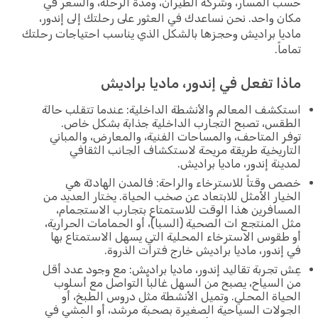
المسار، وشركة الطيران، ومدة الرحلة، والسعر في
 واحد. نحن نساعدك في العثور على رحلتك إلى إندور،
ا براديش وحجزها بالشكل الذي يناسب احتياجات رحلتك
ً.
ا تفعل في إندور، ماديا براديش
شف المعالم والأنشطة الداخلية: عندما تتقلب حالة
س، تصبح التجارب الداخلية جذابة بشكل خاص.
 المتاحف، والمساحات الفنية، والمعارض، والمباني
ريخية طريقة مريحة لاستكشاف الجانب الثقافي
نة إندور، ماديا براديش.
وقتاً للاسترخاء والراحة: فالمدن الهادئة هي
ار الأمثل للابتعاد عن صخب الحياة. يختار العديد من
افرين هذا الوقت للاستمتاع بتجارب الاستجمام،
المنتجع ات الصحية (السبا)، أو الحمامات الحرارية،
قوس الاسترخاء المحلية التي يسهل الاستمتاع بها
ندور، ماديا براديش خارج فترات الذروة.
تجربة تقاليد إندور، ماديا براديش: مع وجود عدد أقل
لسياح، يصبح من السهل غالباً التواصل مع أسلوب
اة المحلي. وتميل الأنشطة مثل دروس الطبخ، أو
لات السياحية الصغيرة بصحبة مرشد، أو المشي في