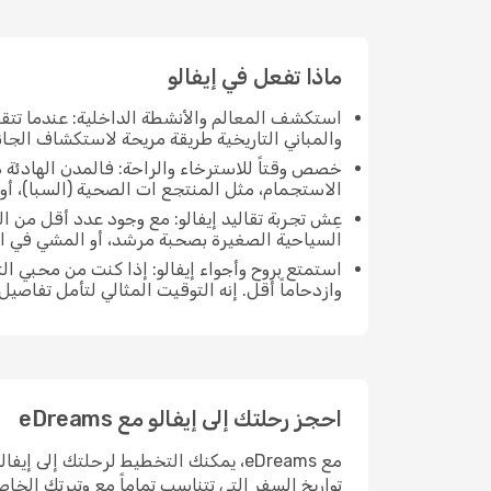
ماذا تفعل في إيفالو
استكشف المعالم والأنشطة الداخلية: عندما تتق
والمباني التاريخية طريقة مريحة لاستكشاف الجانب
خصص وقتاً للاسترخاء والراحة: فالمدن الهادئة ه
الاستجمام، مثل المنتجع ات الصحية (السبا)، أو 
عِش تجربة تقاليد إيفالو: مع وجود عدد أقل من ا
السياحية الصغيرة بصحبة مرشد، أو المشي في ا
استمتع بروح وأجواء إيفالو: إذا كنت من محبي 
وازدحاماً أقل. إنه التوقيت المثالي لتأمل تفاصيل
احجز رحلتك إلى إيفالو مع eDreams
مع eDreams، يمكنك التخطيط لرحلتك إلى
تواريخ السفر التي تتناسب تماماً مع وتيرتك الخا