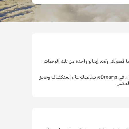
ا فضولك. وتُعد إيفالو واحدة من تلك الوجهات،
الوصول إلى هناك هو الخطوة الأولى الحقيقية. واختيار الرحلة المناسبة يمكن أن يشكّل ملامح التجربة التي تليها بالكامل. في eDreams، نساعدك على استكشاف وحجز
العكس.