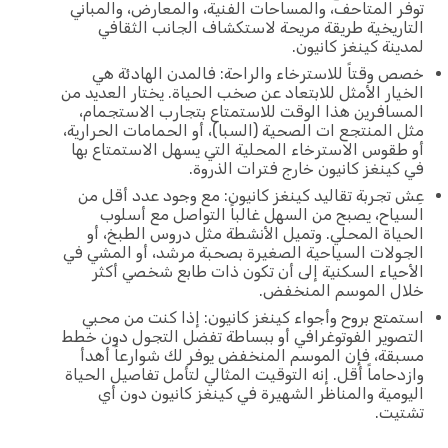
توفر المتاحف، والمساحات الفنية، والمعارض، والمباني
التاريخية طريقة مريحة لاستكشاف الجانب الثقافي
لمدينة كينغز كانيون.
خصص وقتاً للاسترخاء والراحة: فالمدن الهادئة هي
الخيار الأمثل للابتعاد عن صخب الحياة. يختار العديد من
المسافرين هذا الوقت للاستمتاع بتجارب الاستجمام،
مثل المنتجع ات الصحية (السبا)، أو الحمامات الحرارية،
أو طقوس الاسترخاء المحلية التي يسهل الاستمتاع بها
في كينغز كانيون خارج فترات الذروة.
عِش تجربة تقاليد كينغز كانيون: مع وجود عدد أقل من
السياح، يصبح من السهل غالباً التواصل مع أسلوب
الحياة المحلي. وتميل الأنشطة مثل دروس الطبخ، أو
الجولات السياحية الصغيرة بصحبة مرشد، أو المشي في
الأحياء السكنية إلى أن تكون ذات طابع شخصي أكثر
خلال الموسم المنخفض.
استمتع بروح وأجواء كينغز كانيون: إذا كنت من محبي
التصوير الفوتوغرافي أو ببساطة تفضل التجول دون خطط
مسبقة، فإن الموسم المنخفض يوفر لك شوارعاً أهدأ
وازدحاماً أقل. إنه التوقيت المثالي لتأمل تفاصيل الحياة
اليومية والمناظر الشهيرة في كينغز كانيون دون أي
تشتيت.