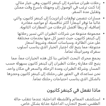
رحلات طيران مباشرة إلى كينغز كانيون، وهي خيار مثالي
إذا كنت ترغب في الوصول إلى وجهتك بأسرع وقت ممكن
وتقليل مدة السفر.
مسارات تتضمن توقفات (ترانزيت) إلى كينغز كانيون، والتي
غالباً ما توفر أسعاراً أكثر تنافسية، أو مواعيد مغادرة
إضافية، أو ربطاً أفضل للرحلات من المطارات الثانوية.
مجموعة متنوعة من شركات الطيران التي تسير رحلاتها
إلى كينغز كانيون، حيث تتميز كل منها بخدمات مختلفة
على متن الطائرة، وسياسات أمتعة، وشروط أسعار
متنوعة؛ مما يتيح لك اختيار الخيار الذي يناسب أسلوب
سفرك وميزانيتك تماماً.
يجمع محرك البحث الخاص بنا كل هذه الخيارات معاً، مما
يتيح لك مقارنة رحلات الطيران إلى كينغز كانيون بسهولة حسب
المسار، وشركة الطيران، ومدة الرحلة، والسعر في مكان واحد.
نحن نساعدك في العثور على رحلتك إلى كينغز كانيون وحجزها
بالشكل الذي يناسب احتياجات رحلتك تماماً.
ماذا تفعل في كينغز كانيون
استكشف المعالم والأنشطة الداخلية: عندما تتقلب حالة
الطقس، تصبح التجارب الداخلية جذابة بشكل خاص.