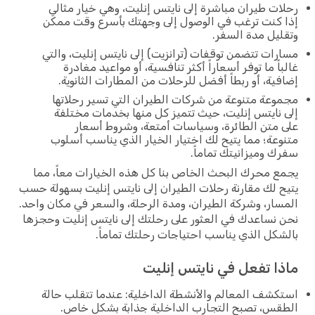
رحلات طيران مباشرة إلى نايتس إنليت، وهي خيار مثالي
إذا كنت ترغب في الوصول إلى وجهتك بأسرع وقت ممكن
وتقليل مدة السفر.
مسارات تتضمن توقفات (ترانزيت) إلى نايتس إنليت، والتي
غالباً ما توفر أسعاراً أكثر تنافسية، أو مواعيد مغادرة
إضافية، أو ربطاً أفضل للرحلات من المطارات الثانوية.
مجموعة متنوعة من شركات الطيران التي تسير رحلاتها
إلى نايتس إنليت، حيث تتميز كل منها بخدمات مختلفة
على متن الطائرة، وسياسات أمتعة، وشروط أسعار
متنوعة؛ مما يتيح لك اختيار الخيار الذي يناسب أسلوب
سفرك وميزانيتك تماماً.
يجمع محرك البحث الخاص بنا كل هذه الخيارات معاً، مما
يتيح لك مقارنة رحلات الطيران إلى نايتس إنليت بسهولة حسب
المسار، وشركة الطيران، ومدة الرحلة، والسعر في مكان واحد.
نحن نساعدك في العثور على رحلتك إلى نايتس إنليت وحجزها
بالشكل الذي يناسب احتياجات رحلتك تماماً.
ماذا تفعل في نايتس إنليت
استكشف المعالم والأنشطة الداخلية: عندما تتقلب حالة
الطقس، تصبح التجارب الداخلية جذابة بشكل خاص.