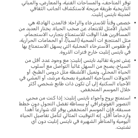
توفر المتاحف، والمساحات الفنية، والمعارض، والمباني
التاريخية طريقة مريحة لاستكشاف الجانب الثقافي
لمدينة نايتس إنليت.
خصص وقتاً للاسترخاء والراحة: فالمدن الهادئة هي
الخيار الأمثل للابتعاد عن صخب الحياة. يختار العديد من
المسافرين هذا الوقت للاستمتاع بتجارب الاستجمام،
مثل المنتجع ات الصحية (السبا)، أو الحمامات الحرارية،
أو طقوس الاسترخاء المحلية التي يسهل الاستمتاع بها
في نايتس إنليت خارج فترات الذروة.
عِش تجربة تقاليد نايتس إنليت: مع وجود عدد أقل من
السياح، يصبح من السهل غالباً التواصل مع أسلوب
الحياة المحلي. وتميل الأنشطة مثل دروس الطبخ، أو
الجولات السياحية الصغيرة بصحبة مرشد، أو المشي في
الأحياء السكنية إلى أن تكون ذات طابع شخصي أكثر
خلال الموسم المنخفض.
استمتع بروح وأجواء نايتس إنليت: إذا كنت من محبي
التصوير الفوتوغرافي أو ببساطة تفضل التجول دون خطط
مسبقة، فإن الموسم المنخفض يوفر لك شوارعاً أهدأ
وازدحاماً أقل. إنه التوقيت المثالي لتأمل تفاصيل الحياة
اليومية والمناظر الشهيرة في نايتس إنليت دون أي
تشتيت.