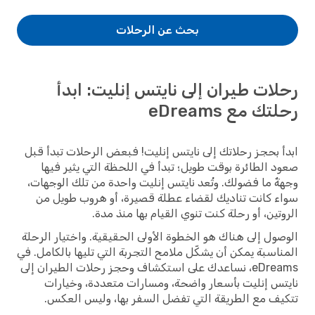
بحث عن الرحلات
رحلات طيران إلى نايتس إنليت: ابدأ
رحلتك مع eDreams
ابدأ بحجز رحلاتك إلى نايتس إنليت! فبعض الرحلات تبدأ قبل
صعود الطائرة بوقت طويل؛ تبدأ في اللحظة التي يثير فيها
وجهةٌ ما فضولك. وتُعد نايتس إنليت واحدة من تلك الوجهات،
سواء كانت تناديك لقضاء عطلة قصيرة، أو هروب طويل من
الروتين، أو رحلة كنت تنوي القيام بها منذ مدة.
الوصول إلى هناك هو الخطوة الأولى الحقيقية. واختيار الرحلة
المناسبة يمكن أن يشكّل ملامح التجربة التي تليها بالكامل. في
eDreams، نساعدك على استكشاف وحجز رحلات الطيران إلى
نايتس إنليت بأسعار واضحة، ومسارات متعددة، وخيارات
تتكيف مع الطريقة التي تفضل السفر بها، وليس العكس.