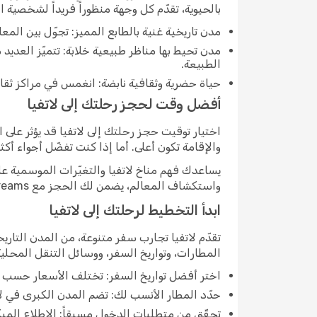
بالحيوية، تقدّم كل وجهة منظوراً فريداً لشخصية ال
مدن تاريخية غنية بالطابع المميز: تجوّل بين المعا
مدن تحيط بها مناظر طبيعية خلابة: تتميّز العدي
الطبيعة.
حياة حضرية وثقافية نابضة: انغمس في مراكز ثقافية
أفضل وقت لحجز رحلتك إلى لاتفيا
اختيار توقيت حجز رحلتك إلى لاتفيا قد يؤثر على ا
والإقامة تكون أعلى. أما إذا كنت تفضّل أجواء أكثر
يساعدك فهم مناخ لاتفيا والتغيّرات الموسمية 
واستكشاف المعالم، يضمن لك الحجز مع eDreams العثور على رحلات تناسب جدولك وميزانيتك.
ابدأ التخطيط لرحلتك إلى لاتفيا
تقدّم لاتفيا تجارب سفر متنوعة، من المدن التاري
المطارات، وتواريخ السفر، ووسائل التنقل المحلية
اختر أفضل تواريخ السفر: تختلف الأسعار حسب ال
حدّد المطار الأنسب لك: تضم المدن الكبرى في لات
تحقّق من متطلبات الدخول مسبقاً: الاطلاع المب