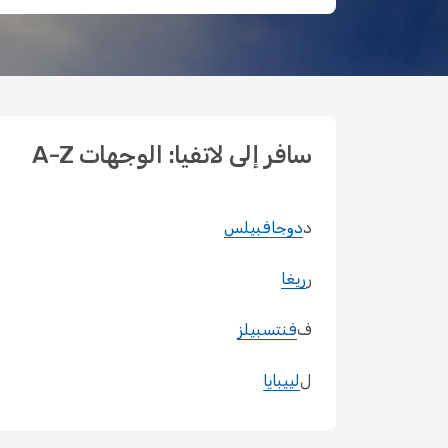
سافر إلى لاتفيا: الوجهات A-Z
د
دوجافبيلس
ر
ريغا
ف
فنتسبيلز
ل
لييبايا