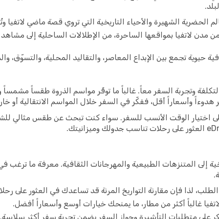
بلد.
لم الحضرية الشهيرة والأحياء التاريخية التي تروي قصة ماضي لاتفيا وتُح
د من مدن لاتفيا بمواقعها الساحرة، من الإطلالات الساحلية إلى مشاه
 حيوية تجمع بين الإبداع المعاصر، والتقاليد المحلية، والتسوّق، والمط
لتكلفة وتجربة السفر معاً. غالباً ما توفّر مواسم الذروة طقساً مشمساً
 هدوءاً وأسعاراً أقل، ففكّر في السفر خلال المواسم الانتقالية أو خارج
على اختيار الوقت الأنسب للسفر. سواء كنت تبحث عن طقس مثالي لل
خية إلى المتنزهات الطبيعية والمهرجانات الثقافية. معرفة ما ترغب في 
.
طلب، لذا فإن مقارنة التواريخ المرنة قد تساعدك في العثور على رح
فيا غالباً أكثر من مطار، ما يمنحك خيارات أوسع وأسعاراً أفضل.
كر على متطلبات التأشيرة وجواز السفر يضمن تجربة سفر أكثر سلاسة.