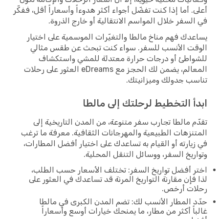
أعلى. أما إذا كنت تفضّل أجواء أكثر هدوءاً وأسعاراً أقل، ففكّر
في السفر خلال المواسم الانتقالية أو خارج الذروة.
يساعدك فهم مناخ مالطا والتغيّرات الموسمية على اختيار
الوقت الأنسب للسفر. سواء كنت تبحث عن طقس مثالي
للشواطئ أو درجات حرارة معتدلة للمشي واستكشاف
المعالم، يضمن لك الحجز مع eDreams العثور على رحلات
تناسب جدولك وميزانيتك.
ابدأ التخطيط لرحلتك إلى مالطا
تقدّم مالطا تجارب سفر متنوعة، من المدن التاريخية إلى
المتنزهات الطبيعية والمهرجانات الثقافية. معرفة ما ترغب
في زيارته أو القيام به تساعدك على اختيار أفضل المطارات،
وتواريخ السفر، ووسائل التنقل المحلية.
اختر أفضل تواريخ السفر: تختلف الأسعار حسب الطلب،
لذا فإن مقارنة التواريخ المرنة قد تساعدك في العثور على
رحلات أرخص.
حدّد المطار الأنسب لك: تضم المدن الكبرى في مالطا
غالباً أكثر من مطار، ما يمنحك خيارات أوسع وأسعاراً