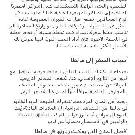
الطبيعي، والمدن الرائعة للاستكشاف. فمن المراكز الحضرية
الصاخبة إلى المناظر الطبيعية الخلابة، هناك ما يناسب كل
أنواع المسافرين. تصفح خيارات الطيران المعروضة أعلاه
للعثور على المسارات، وشركات الطيران، وتواريخ المغادرة التي
تناسب خطط سفرك. سواء كنت تخطط مسبقاً أو تحجز عطلة
في اللحظة الأخيرة، فإن أداة البحث القوية لدينا تعرض لك
الأسعار الأكثر تنافسية المتاحة حالياً.
أسباب السفر إلى مالطا
يمنحك استكشاف القلب الثقافي لـ مالطا فرصة للتواصل مع
قرون من التاريخ الإنساني. هنا، تكشف المعالم التاريخية
العريقة عن لمحات من عصور مضت، بينما توفّر المتاحف
والمعارض العالمية سياقاً غنيّاً لمسيرة البلاد عبر الزمن.
وبعيداً عن المدن المزدحمة، تنتظرك الطبيعة البرية الخلابة
في مالطا. من المشاهد الدرامية إلى الملاذات الهادئة، يُعد
التنوع الجغرافي أحد أبرز عوامل الجذب لعشّاق الطبيعة
والراغبين في الاستمتاع بجمالها عن قرب.
أفضل المدن التي يمكنك زيارتها في مالطا