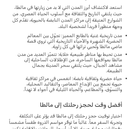
استعد لاكتشاف أبرز المدن التي لا بد من زيارتها في مالطا،
حيث يلتقي التاريخ والثقافة مع أسلوب الحياة العصري. من
الشوارع العتيقة إلى مراكز المدن النابضة بالحيوية، تقدّم كل
وجهة منظوراً فريداً لشخصية البلد.
مدن تاريخية غنية بالطابع المميز: تجوّل بين المعالم
الحضرية الشهيرة والأحياء التاريخية التي تروي قصة
ماضي مالطا وتُحيي تراثها في كل زاوية.
مدن تحيط بها مناظر طبيعية خلابة: تتميّز العديد من مدن
مالطا بمواقعها الساحرة، من الإطلالات الساحلية إلى
مشاهد الجبال، حيث يلتقي سحر المدينة بجمال
الطبيعة.
حياة حضرية وثقافية نابضة: انغمس في مراكز ثقافية
حيوية تجمع بين الإبداع المعاصر، والتقاليد المحلية،
والتسوّق، والمطاعم، والحياة الليلية في أجواء لا تهدأ.
أفضل وقت لحجز رحلتك إلى مالطا
اختيار توقيت حجز رحلتك إلى مالطا قد يؤثر على التكلفة
وتجربة السفر معاً. غالباً ما توفّر مواسم الذروة طقساً مشمساً
وفعاليات محلية حيوية، إلا أن أسعار الرحلات والإقامة تكون