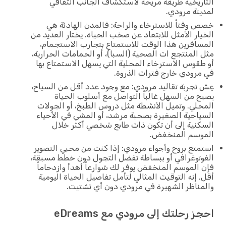
التاريخية طريقة مريحة لاستكشاف الجانب الثقافي
لمدينة مرودي.
خصص وقتاً للاسترخاء والراحة: فالمدن الهادئة هي
الخيار الأمثل للابتعاد عن صخب الحياة. يختار العديد من
المسافرين هذا الوقت للاستمتاع بتجارب الاستجمام،
مثل المنتجع ات الصحية (السبا)، أو الحمامات الحرارية،
أو طقوس الاسترخاء المحلية التي يسهل الاستمتاع بها
في مرودي خارج فترات الذروة.
عِش تجربة تقاليد مرودي: مع وجود عدد أقل من السياح،
يصبح من السهل غالباً التواصل مع أسلوب الحياة
المحلي. وتميل الأنشطة مثل دروس الطبخ، أو الجولات
السياحية الصغيرة بصحبة مرشد، أو المشي في الأحياء
السكنية إلى أن تكون ذات طابع شخصي أكثر خلال
الموسم المنخفض.
استمتع بروح وأجواء مرودي: إذا كنت من محبي التصوير
الفوتوغرافي أو ببساطة تفضل التجول دون خطط مسبقة،
فإن الموسم المنخفض يوفر لك شوارعاً أهدأ وازدحاماً
أقل. إنه التوقيت المثالي لتأمل تفاصيل الحياة اليومية
والمناظر الشهيرة في مرودي دون أي تشتيت.
احجز رحلتك إلى مرودي مع eDreams