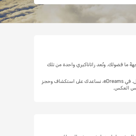
ةٌ ما فضولك. وتُعد راتاناكيري واحدة من تلك
الوصول إلى هناك هو الخطوة الأولى الحقيقية. واختيار الرحلة المناسبة يمكن أن يشكّل ملامح التجربة التي تليها بالكامل. في eDreams، نساعدك على استكشاف وحجز
ليس العكس.