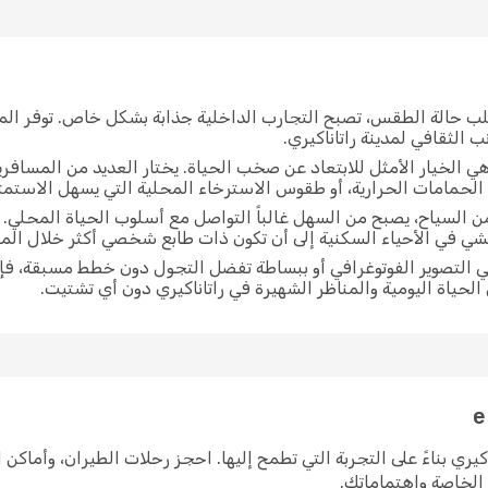
لب حالة الطقس، تصبح التجارب الداخلية جذابة بشكل خاص. توفر الم
 الثقافي لمدينة راتاناكيري.
ي الخيار الأمثل للابتعاد عن صخب الحياة. يختار العديد من المسافر
الحمامات الحرارية، أو طقوس الاسترخاء المحلية التي يسهل الاستمتاع
من السياح، يصبح من السهل غالباً التواصل مع أسلوب الحياة المحلي.
مشي في الأحياء السكنية إلى أن تكون ذات طابع شخصي أكثر خلال ا
بي التصوير الفوتوغرافي أو ببساطة تفضل التجول دون خطط مسبقة، ف
 الحياة اليومية والمناظر الشهيرة في راتاناكيري دون أي تشتيت.
 راتاناكيري بناءً على التجربة التي تطمح إليها. احجز رحلات الطيران، وأم
ك الخاصة واهتماماتك.