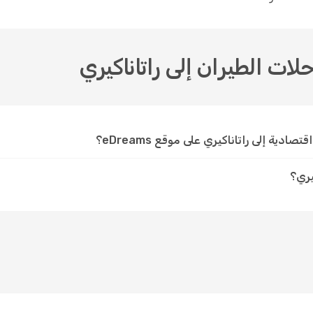
لات الطيران إلى راتاناكيري
ية إلى راتاناكيري على موقع eDreams؟
يري؟