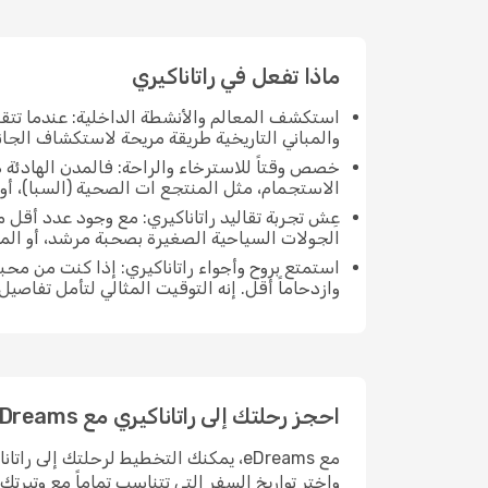
ماذا تفعل في راتاناكيري
استكشف المعالم والأنشطة الداخلية: عندما تتق
والمباني التاريخية طريقة مريحة لاستكشاف الجانب
خصص وقتاً للاسترخاء والراحة: فالمدن الهادئة ه
الاستجمام، مثل المنتجع ات الصحية (السبا)، أو 
عِش تجربة تقاليد راتاناكيري: مع وجود عدد أقل 
الجولات السياحية الصغيرة بصحبة مرشد، أو ال
استمتع بروح وأجواء راتاناكيري: إذا كنت من مح
وازدحاماً أقل. إنه التوقيت المثالي لتأمل تفاصيل
احجز رحلتك إلى راتاناكيري مع eDreams
مع eDreams، يمكنك التخطيط لرحلتك إلى
واختر تواريخ السفر التي تتناسب تماماً مع وتيرت