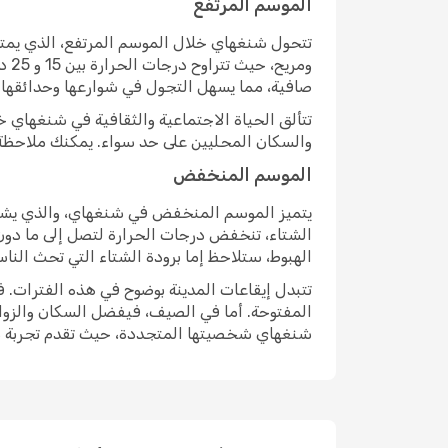
الموسم المرتفع
تتحول شنغهاي خلال الموسم المرتفع، الذي يمتد م
ومر
صافية، مما يسهل التجول في شوارعها وحدائقها.
تتألق الحياة الاجتماعية والثقافية في شنغهاي خ
والسكان المحليين على حد سواء. يمكنك ملاحظة الس
الموسم المنخفض
يتميز الموسم المنخفض في شنغهاي، والذي يشمل ا
الهبوط، ستلاحظ إما برودة الشتاء التي تحث الناس
تتبدل إيقاعات المدينة بوضوح في هذه الفترات. ف
المفتوحة. أما في الصيف، فيفضل السكان والزوار 
شنغهاي شخصيتها المتجددة، حيث تقدم تجربة مختل