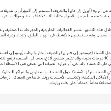
ن الربيع (أبريل إلى مايو) والخريف (سبتمبر إلى أكتوبر)، إلى مدينة
يح، حيث تتراوح درجات الحرارة بين 15 و 25 درجة مئوية، مما يجعل الأجواء مثالية للاستكشاف.
لال هذه الأشهر. تنتشر الفعاليات الخارجية والمهرجانات المحلية، وتغ
كان وهم يستمتعون بالأنشطة في الهواء الطلق، وتزداد وتيرة الحياة ال
لشتاء (ديسمبر إلى فبراير) والصيف الحار والرطب (يونيو إلى أغسط
 على الاحتماء بالداخل، أو حرارة الصيف التي تضفي على الأنشطة الدا
ي الشتاء، تتركز الأنشطة حول المتاحف والمعارض والمراكز التجارية 
الأماكن المكيفة، وتكتسب الأمسيات رونقاً خاصاً مع انخفاض درجات ا
فة تماماً اعتماداً على وقت زيارتك.