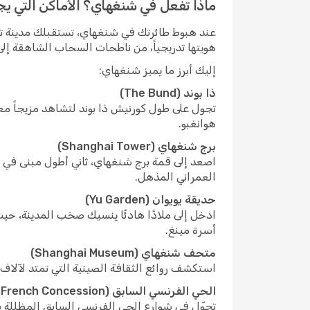
ماذا تفعل في شنغهاي؟ الأماكن التي يجب
عند هبوط طائرتك في شنغهاي، تستقبلك مدينة 
هويتها تدريجياً، من ناطحات السحاب الشاهقة إلى ا
إليك أبرز ما يميز شنغهاي:
ذا بوند (The Bund)
تجول على طول كورنيش ذا بوند لتشاهد مزيجاً معم
هوانغبو.
برج شنغهاي (Shanghai Tower)
اصعد إلى قمة برج شنغهاي، ثاني أطول مبنى في ال
العمراني المذهل.
حديقة يويوان (Yu Garden)
ادخل إلى ملاذًا هادئًا ينسيك صخب المدينة، حيث
أسرة مينغ.
متحف شنغهاي (Shanghai Museum)
استكشف روائع الثقافة الصينية التي تمتد لآلاف
الحي الفرنسي السابق (Former French Concession)
تجوّل في شوارع الحي الفرنسي السابق المظللة ب