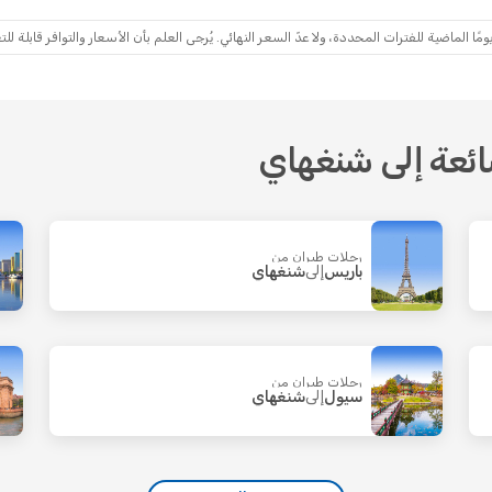
Etihad 
1 محطة توقف
Turkish Airlines
1 محطة توقف
- الدوحة
شنغهاي
- تونس
ماضية للفترات المحددة، ولا عدّ السعر النهائي. يُرجى العلم بأن الأسعار والتوافر قابلة للتغ
ائعة إلى شنغهاي
رحلات طيران من
باريس
إلى
شنغهاي
رحلات طيران من
سيول
إلى
شنغهاي