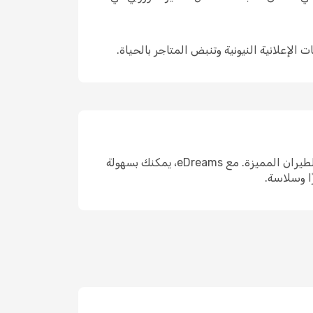
لإعلانية النيونية وتنبض المتاجر بالحياة.
قبل أن تنطلق في رحلتك إلى شنغهاي، تذكر أن البحث المسبق والمرونة في مواعيد السفر يفتحان لك أبواب صفقات الطيران المميزة. مع eDreams، يمكنك بسهولة