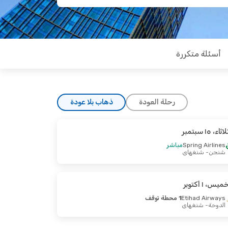
أسئلة متكررة
رحلة العودة
ذهاب بلا عودة
ثاء، ١٥ سبتمبر
ء، ٢٠ أكتوبر
Spring Airlines
مباشر
شنجن
- شنغهاي
ميس، ١ أكتوبر
Etihad Airways
1 محطة توقف
الدوحة
- شنغهاي
بعاء، ٧ أكتوبر