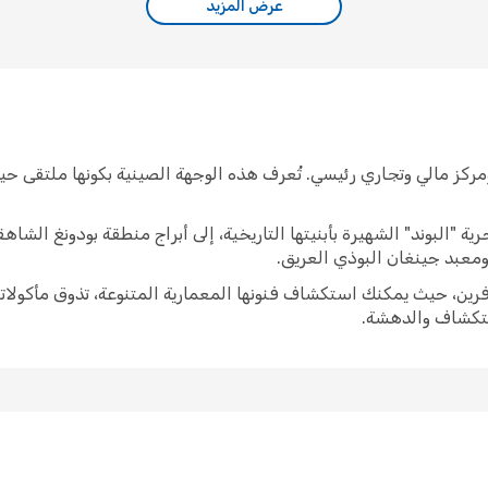
عرض المزيد
كز مالي وتجاري رئيسي. تُعرف هذه الوجهة الصينية بكونها ملتقى حيوي
حرية "البوند" الشهيرة بأبنيتها التاريخية، إلى أبراج منطقة بودونغ ال
ومعبد جينغان البوذي العريق.
ين، حيث يمكنك استكشاف فنونها المعمارية المتنوعة، تذوق مأكولاتها 
استكشاف والدهشة.