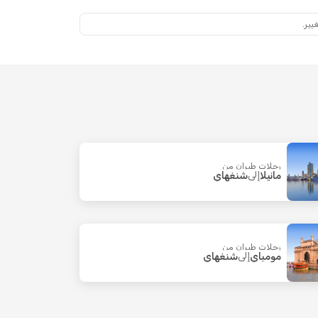
يير.
رحلات طيران من
مانيلا
إلى
شنغهاي
رحلات طيران من
مومباي
إلى
شنغهاي