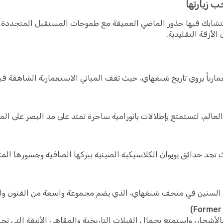
 زيارتها
تتشابك فيها جذور الماضي العميقة مع طموحات المستقبل المتجددة
لأزقة التقليدية.
ارياً يروي تاريخ شنغهاي، حيث تقف المباني الاستعمارية الشاهقة قبا
عالم، لتستمتع بإطلالات بانورامية ساحرة تمتد على مد البصر على المد
 تجد حدائق يويوان الكلاسيكية الصينية ببركها الصافية وجسورها المت
 السنين في متحف شنغهاي، الذي يضم مجموعة واسعة من الفنون والآثا
الأشجار، واستمتع بجمال الفيلات التاريخية والمقاهي الأنيقة التي 