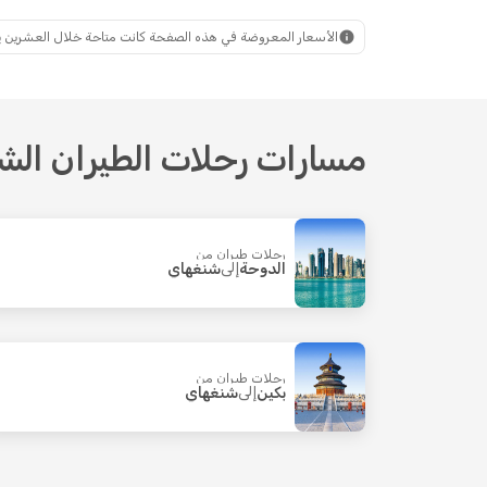
Xiamen Airlines
1 محطة توقف
Airways
شنغهاي
- مانيلا
شنغهاي
الأسعار المعروضة في هذه الصفحة كانت متاحة خلال العشرين يومًا ال
مسارات رحلات الطيران الش
رحلات طيران من
الدوحة
إلى
شنغهاي
رحلات طيران من
بكين
إلى
شنغهاي