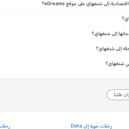
ادية إلى شنغهاي على موقع eDreams؟
اي؟
ماتها إلى شنغهاي؟
رحلة إلى شنغهاي؟
في شنغهاي؟
ن طلباً
رحلات جوية إلى Doha
رحلات جو