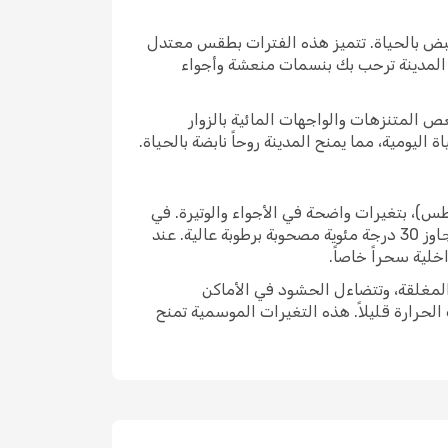
 تنبض بالحياة. تتميز هذه الفترات بطقس معتدل
 عند وصولك، ستجد المدينة ترحب بك بنسمات منعشة وأجواء
ص المتنزهات والواجهات المائية بالزوار
يومية، مما يمنح المدينة روحاً نابضة بالحياة.
س)، بتغيرات واضحة في الأجواء والوتيرة. في
الشتاء، تنخفض درجات الحرارة لتصل إلى ما دون 10 درجات مئوية، وقد تشعر بصقيع لاذع، بينما في الصيف، ترتفع لتتجاوز 30 درجة مئوية مصحوبة برطوبة عالية. عند
خلية سحراً خاصاً.
المغلقة، وتتضاءل الحشود في الأماكن
لحرارة قليلاً. هذه التغيرات الموسمية تمنح