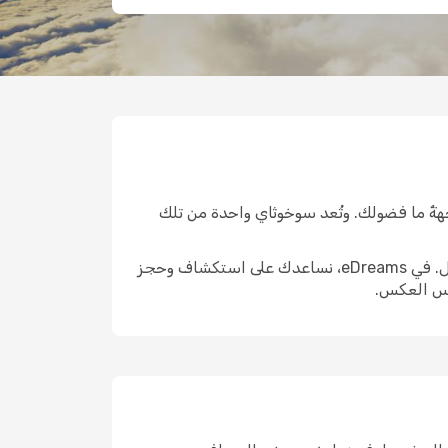
هةٌ ما فضولك. وتُعد سوخوثاي واحدة من تلك
الوصول إلى هناك هو الخطوة الأولى الحقيقية. واختيار الرحلة المناسبة يمكن أن يشكّل ملامح التجربة التي تليها بالكامل. في eDreams، نساعدك على استكشاف وحجز
يس العكس.