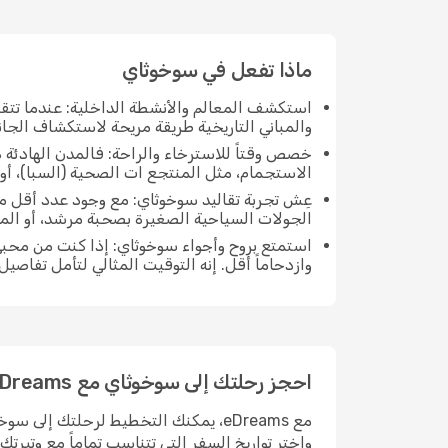
ماذا تفعل في سوخوثاي
استكشف المعالم والأنشطة الداخلية: عندما تتق
والمباني التاريخية طريقة مريحة لاستكشاف الجا
خصص وقتاً للاسترخاء والراحة: فالمدن الهادئة ه
الاستجمام، مثل المنتجع ات الصحية (السبا)، أو
عِش تجربة تقاليد سوخوثاي: مع وجود عدد أقل من
الجولات السياحية الصغيرة بصحبة مرشد، أو ال
استمتع بروح وأجواء سوخوثاي: إذا كنت من محبي
وازدحاماً أقل. إنه التوقيت المثالي لتأمل تفاصي
احجز رحلتك إلى سوخوثاي مع eDreams
مع eDreams، يمكنك التخطيط لرحلتك إل
واختر تواريخ السفر التي تتناسب تماماً مع وتيرت