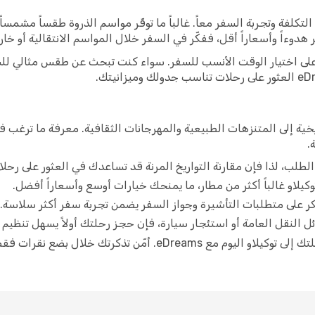
التكلفة وتجربة السفر معاً. غالباً ما توفّر مواسم الذروة طقساً مشمسا
 هدوءاً وأسعاراً أقل، ففكّر في السفر خلال المواسم الانتقالية أو خارج
 على اختيار الوقت الأنسب للسفر. سواء كنت تبحث عن طقس مثالي ل
يخية إلى المتنزهات الطبيعية والمهرجانات الثقافية. معرفة ما ترغب في
.
طلب، لذا فإن مقارنة التواريخ المرنة قد تساعدك في العثور على رح
كيلاو غالباً أكثر من مطار، ما يمنحك خيارات أوسع وأسعاراً أفضل.
كر على متطلبات التأشيرة وجواز السفر يضمن تجربة سفر أكثر سلاسة.
 النقل العامة أو استئجار سيارة، فإن حجز رحلتك أولاً يسهل تنظيم 
قارن بين الرحلات، واختر أفضل عرض، واحجز رحلتك إلى توكيلاو اليوم م