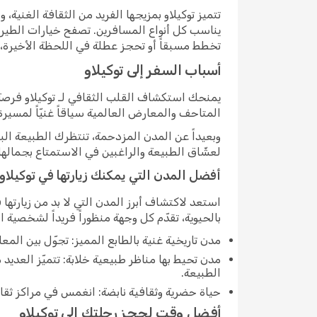
تتميز توكيلاو بمزيجها الفريد من الثقافة الغنية
يناسب كل أنواع المسافرين. تصفح خيارات الطير
تخطط مسبقاً أو تحجز عطلة في اللحظة الأخيرة، فإ
أسباب السفر إلى توكيلاو
يمنحك استكشاف القلب الثقافي لـ توكيلاو فرصة 
المتاحف والمعارض العالمية سياقاً غنيّاً لمسيرة 
وبعيداً عن المدن المزدحمة، تنتظرك الطبيعة البري
لعشّاق الطبيعة والراغبين في الاستمتاع بجماله
أفضل المدن التي يمكنك زيارتها في توكيلاو
استعد لاكتشاف أبرز المدن التي لا بد من زيارتها
بالحيوية، تقدّم كل وجهة منظوراً فريداً لشخصية ال
مدن تاريخية غنية بالطابع المميز: تجوّل بين المعا
مدن تحيط بها مناظر طبيعية خلابة: تتميّز العدي
الطبيعة.
حياة حضرية وثقافية نابضة: انغمس في مراكز ثقافية
أفضل وقت لحجز رحلتك إلى توكيلاو