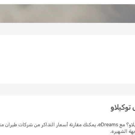
توكيلاو
هل تبحث عن حجز رحلات طيران رخيصة إلى توكيلاو؟ مع eDreams، يمكنك مقارنة أسع
ة الشهيرة.