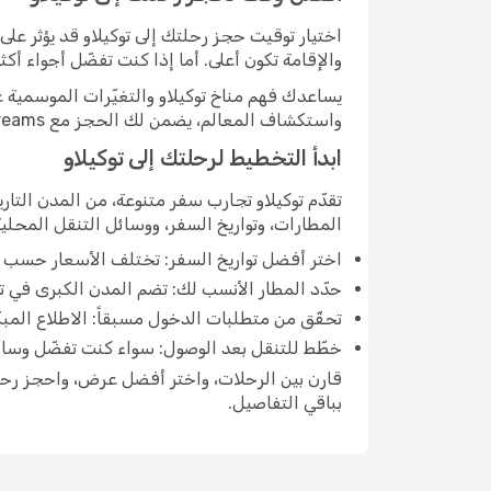
اختيار توقيت حجز رحلتك إلى توكيلاو قد يؤثر على 
والإقامة تكون أعلى. أما إذا كنت تفضّل أجواء أكثر
يساعدك فهم مناخ توكيلاو والتغيّرات الموسمية
واستكشاف المعالم، يضمن لك الحجز مع eDreams العثور على رحلات تناسب جدولك وميزانيتك.
ابدأ التخطيط لرحلتك إلى توكيلاو
تقدّم توكيلاو تجارب سفر متنوعة، من المدن التار
المطارات، وتواريخ السفر، ووسائل التنقل المحلية
اختر أفضل تواريخ السفر: تختلف الأسعار حسب ال
حدّد المطار الأنسب لك: تضم المدن الكبرى في تو
تحقّق من متطلبات الدخول مسبقاً: الاطلاع المب
خطّط للتنقل بعد الوصول: سواء كنت تفضّل وسائل
بباقي التفاصيل.