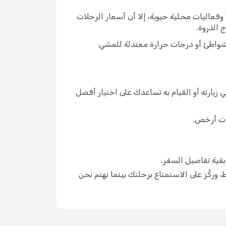
ً وفعاليات محلية حيوية، إلا أن أسعار الرحلات
 الذروة.
لشواطئ أو درجات حرارة معتدلة للمشي
 زيارته أو القيام به تساعدك على اختيار أفضل
لات أرخص.
بقية تفاصيل السفر.
ع eDreams. أمّن تذكرتك خلال بضع نقرات فقط، وركّز على الاستمتاع برحلتك بينما نهتم نحن