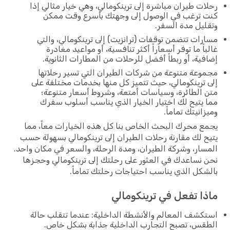
رحلات طيران مباشرة إلى ترينكومالي، وهي خيار مثالي إذا
كنت ترغب في الوصول إلى وجهتك بأسرع وقت ممكن
وتقليل مدة السفر.
مسارات تتضمن توقفات (ترانزيت) إلى ترينكومالي، والتي
غالباً ما توفر أسعاراً أكثر تنافسية، أو مواعيد مغادرة
إضافية، أو ربطاً أفضل للرحلات من المطارات الثانوية.
مجموعة متنوعة من شركات الطيران التي تسير رحلاتها
إلى ترينكومالي، حيث تتميز كل منها بخدمات مختلفة على
متن الطائرة، وسياسات أمتعة، وشروط أسعار متنوعة؛
مما يتيح لك اختيار الخيار الذي يناسب أسلوب سفرك
وميزانيتك تماماً.
يجمع محرك البحث الخاص بنا كل هذه الخيارات معاً، مما
يتيح لك مقارنة رحلات الطيران إلى ترينكومالي بسهولة حسب
المسار، وشركة الطيران، ومدة الرحلة، والسعر في مكان واحد.
نحن نساعدك في العثور على رحلتك إلى ترينكومالي وحجزها
بالشكل الذي يناسب احتياجات رحلتك تماماً.
ماذا تفعل في ترينكومالي
استكشف المعالم والأنشطة الداخلية: عندما تتقلب حالة
الطقس، تصبح التجارب الداخلية جذابة بشكل خاص.