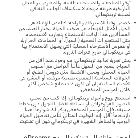
توفر المتاحف، والمساحات الفنية، والمعارض، والمباني
التاريخية طريقة مريحة لاستكشاف الجانب الثقافي
لمدينة ترينكومالي.
خصص وقتاً للاسترخاء والراحة: فالمدن الهادئة هي
الخيار الأمثل للابتعاد عن صخب الحياة. يختار العديد من
المسافرين هذا الوقت للاستمتاع بتجارب الاستجمام،
مثل المنتجع ات الصحية (السبا)، أو الحمامات الحرارية،
أو طقوس الاسترخاء المحلية التي يسهل الاستمتاع بها
في ترينكومالي خارج فترات الذروة.
عِش تجربة تقاليد ترينكومالي: مع وجود عدد أقل من
السياح، يصبح من السهل غالباً التواصل مع أسلوب
الحياة المحلي. وتميل الأنشطة مثل دروس الطبخ، أو
الجولات السياحية الصغيرة بصحبة مرشد، أو المشي في
الأحياء السكنية إلى أن تكون ذات طابع شخصي أكثر
خلال الموسم المنخفض.
استمتع بروح وأجواء ترينكومالي: إذا كنت من محبي
التصوير الفوتوغرافي أو ببساطة تفضل التجول دون خطط
مسبقة، فإن الموسم المنخفض يوفر لك شوارعاً أهدأ
وازدحاماً أقل. إنه التوقيت المثالي لتأمل تفاصيل الحياة
اليومية والمناظر الشهيرة في ترينكومالي دون أي تشتيت.
احجز رحلتك إلى ترينكومالي مع eDreams