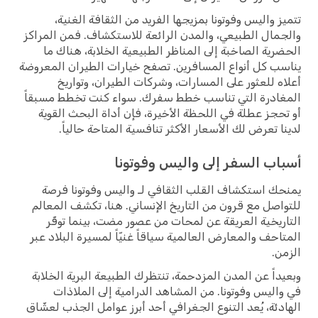
تتميز واليس وفوتونا بمزيجها الفريد من الثقافة الغنية،
والجمال الطبيعي، والمدن الرائعة للاستكشاف. فمن المراكز
الحضرية الصاخبة إلى المناظر الطبيعية الخلابة، هناك ما
يناسب كل أنواع المسافرين. تصفح خيارات الطيران المعروضة
أعلاه للعثور على المسارات، وشركات الطيران، وتواريخ
المغادرة التي تناسب خطط سفرك. سواء كنت تخطط مسبقاً
أو تحجز عطلة في اللحظة الأخيرة، فإن أداة البحث القوية
لدينا تعرض لك الأسعار الأكثر تنافسية المتاحة حالياً.
أسباب السفر إلى واليس وفوتونا
يمنحك استكشاف القلب الثقافي لـ واليس وفوتونا فرصة
للتواصل مع قرون من التاريخ الإنساني. هنا، تكشف المعالم
التاريخية العريقة عن لمحات من عصور مضت، بينما توفّر
المتاحف والمعارض العالمية سياقاً غنيّاً لمسيرة البلاد عبر
الزمن.
وبعيداً عن المدن المزدحمة، تنتظرك الطبيعة البرية الخلابة
في واليس وفوتونا. من المشاهد الدرامية إلى الملاذات
الهادئة، يُعد التنوع الجغرافي أحد أبرز عوامل الجذب لعشّاق