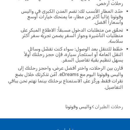
رحلات أرخص.
حدّد المطار الأنسب لك: تضم المدن الكبرى في واليس
وفوتونا غالباً أكثر من مطار، ما يمنحك خيارات أوسع
وأسعاراً أفضل.
تحقّق من متطلبات الدخول مسبقاً: الاطلاع المبكر على
متطلبات التأشيرة وجواز السفر يضمن تجربة سفر أكثر
سلاسة.
خطّط للتنقل بعد الوصول: سواء كنت تفضّل وسائل
النقل العامة أو استئجار سيارة، فإن حجز رحلتك أولاً
يسهل تنظيم بقية تفاصيل السفر.
قارن بين الرحلات، واختر أفضل عرض، واحجز رحلتك إلى
واليس وفوتونا اليوم مع eDreams. أمّن تذكرتك خلال بضع
نقرات فقط، وركّز على الاستمتاع برحلتك بينما نهتم نحن بباقي
التفاصيل.
رحلات الطيران
واليس وفوتونا