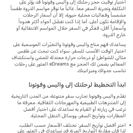
اختيار توقيت حجز رحلتك إلى واليس وفوتونا قد يؤثر على
التكلفة وتجربة السفر معاً. غالباً ما توفّر مواسم الذروة طقساً
مشمساً وفعاليات محلية حيوية، إلا أن أسعار الرحلات
والإقامة تكون أعلى. أما إذا كنت تفضّل أجواء أكثر هدوءاً
وأسعاراً أقل، ففكّر في السفر خلال المواسم الانتقالية أو
خارج الذروة.
يساعدك فهم مناخ واليس وفوتونا والتغيّرات الموسمية على
اختيار الوقت الأنسب للسفر. سواء كنت تبحث عن طقس
مثالي للشواطئ أو درجات حرارة معتدلة للمشي واستكشاف
المعالم، يضمن لك الحجز مع eDreams العثور على رحلات
تناسب جدولك وميزانيتك.
ابدأ التخطيط لرحلتك إلى واليس وفوتونا
تقدّم واليس وفوتونا تجارب سفر متنوعة، من المدن التاريخية
إلى المتنزهات الطبيعية والمهرجانات الثقافية. معرفة ما
ترغب في زيارته أو القيام به تساعدك على اختيار أفضل
المطارات، وتواريخ السفر، ووسائل التنقل المحلية.
اختر أفضل تواريخ السفر: تختلف الأسعار حسب الطلب،
لذا فإن مقارنة التواريخ المرنة قد تساعدك في العثور على