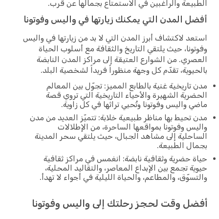
الطبيعة والراغبين في الاستمتاع بجمالها عن قرب.
أفضل المدن التي يمكنك زيارتها في واليس وفوتونا
استعد لاكتشاف أبرز المدن التي لا بد من زيارتها في واليس
وفوتونا، حيث يلتقي التاريخ والثقافة مع أسلوب الحياة
العصري. من الشوارع العتيقة إلى مراكز المدن النابضة
بالحيوية، تقدّم كل وجهة منظوراً فريداً لشخصية البلد.
مدن تاريخية غنية بالطابع المميز: تجوّل بين المعالم
الحضرية الشهيرة والأحياء التاريخية التي تروي قصة
ماضي واليس وفوتونا وتُحيي تراثها في كل زاوية.
مدن تحيط بها مناظر طبيعية خلابة: تتميّز العديد من مدن
واليس وفوتونا بمواقعها الساحرة، من الإطلالات
الساحلية إلى مشاهد الجبال، حيث يلتقي سحر المدينة
بجمال الطبيعة.
حياة حضرية وثقافية نابضة: انغمس في مراكز ثقافية
حيوية تجمع بين الإبداع المعاصر، والتقاليد المحلية،
والتسوّق، والمطاعم، والحياة الليلية في أجواء لا تهدأ.
أفضل وقت لحجز رحلتك إلى واليس وفوتونا