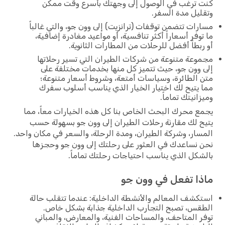
كنت ترغب في الوصول إلى وجهتك بأسرع وقت ممكن
وتقليل مدة السفر.
مسارات تتضمن توقفات (ترانزيت) إلى وون جو، والتي غالباً
ما توفر أسعاراً أكثر تنافسية، أو مواعيد مغادرة إضافية،
أو ربطاً أفضل للرحلات من المطارات الثانوية.
مجموعة متنوعة من شركات الطيران التي تسير رحلاتها
إلى وون جو، حيث تتميز كل منها بخدمات مختلفة على
متن الطائرة، وسياسات أمتعة، وشروط أسعار متنوعة؛
مما يتيح لك اختيار الخيار الذي يناسب أسلوب سفرك
وميزانيتك تماماً.
يجمع محرك البحث الخاص بنا كل هذه الخيارات معاً، مما
يتيح لك مقارنة رحلات الطيران إلى وون جو بسهولة حسب
المسار، وشركة الطيران، ومدة الرحلة، والسعر في مكان واحد.
نحن نساعدك في العثور على رحلتك إلى وون جو وحجزها
بالشكل الذي يناسب احتياجات رحلتك تماماً.
ماذا تفعل في وون جو
استكشف المعالم والأنشطة الداخلية: عندما تتقلب حالة
الطقس، تصبح التجارب الداخلية جذابة بشكل خاص.
توفر المتاحف، والمساحات الفنية، والمعارض، والمباني