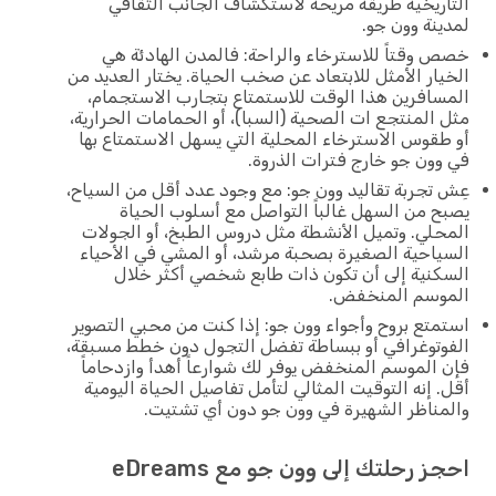
التاريخية طريقة مريحة لاستكشاف الجانب الثقافي
لمدينة وون جو.
خصص وقتاً للاسترخاء والراحة: فالمدن الهادئة هي
الخيار الأمثل للابتعاد عن صخب الحياة. يختار العديد من
المسافرين هذا الوقت للاستمتاع بتجارب الاستجمام،
مثل المنتجع ات الصحية (السبا)، أو الحمامات الحرارية،
أو طقوس الاسترخاء المحلية التي يسهل الاستمتاع بها
في وون جو خارج فترات الذروة.
عِش تجربة تقاليد وون جو: مع وجود عدد أقل من السياح،
يصبح من السهل غالباً التواصل مع أسلوب الحياة
المحلي. وتميل الأنشطة مثل دروس الطبخ، أو الجولات
السياحية الصغيرة بصحبة مرشد، أو المشي في الأحياء
السكنية إلى أن تكون ذات طابع شخصي أكثر خلال
الموسم المنخفض.
استمتع بروح وأجواء وون جو: إذا كنت من محبي التصوير
الفوتوغرافي أو ببساطة تفضل التجول دون خطط مسبقة،
فإن الموسم المنخفض يوفر لك شوارعاً أهدأ وازدحاماً
أقل. إنه التوقيت المثالي لتأمل تفاصيل الحياة اليومية
والمناظر الشهيرة في وون جو دون أي تشتيت.
احجز رحلتك إلى وون جو مع eDreams