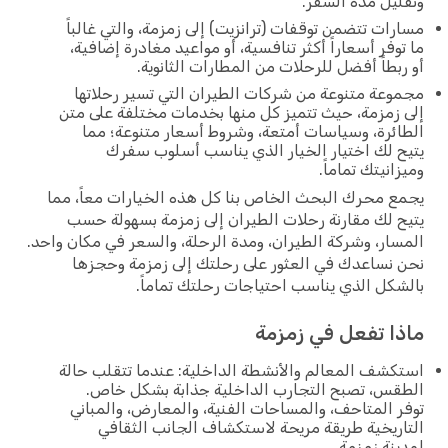
وتقليل مدة السفر.
مسارات تتضمن توقفات (ترانزيت) إلى زمزمة، والتي غالباً
ما توفر أسعاراً أكثر تنافسية، أو مواعيد مغادرة إضافية،
أو ربطاً أفضل للرحلات من المطارات الثانوية.
مجموعة متنوعة من شركات الطيران التي تسير رحلاتها
إلى زمزمة، حيث تتميز كل منها بخدمات مختلفة على متن
الطائرة، وسياسات أمتعة، وشروط أسعار متنوعة؛ مما
يتيح لك اختيار الخيار الذي يناسب أسلوب سفرك
وميزانيتك تماماً.
يجمع محرك البحث الخاص بنا كل هذه الخيارات معاً، مما
يتيح لك مقارنة رحلات الطيران إلى زمزمة بسهولة حسب
المسار، وشركة الطيران، ومدة الرحلة، والسعر في مكان واحد.
نحن نساعدك في العثور على رحلتك إلى زمزمة وحجزها
بالشكل الذي يناسب احتياجات رحلتك تماماً.
ماذا تفعل في زمزمة
استكشف المعالم والأنشطة الداخلية: عندما تتقلب حالة
الطقس، تصبح التجارب الداخلية جذابة بشكل خاص.
توفر المتاحف، والمساحات الفنية، والمعارض، والمباني
التاريخية طريقة مريحة لاستكشاف الجانب الثقافي
لمدينة زمزمة.