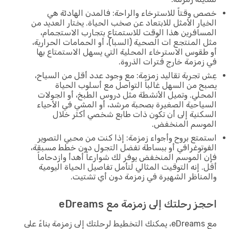
خصص وقتاً للاسترخاء والراحة: فالمدن الهادئة هي
الخيار الأمثل للابتعاد عن صخب الحياة. يختار العديد من
المسافرين هذا الوقت للاستمتاع بتجارب الاستجمام،
مثل المنتجع ات الصحية (السبا)، أو الحمامات الحرارية،
أو طقوس الاسترخاء المحلية التي يسهل الاستمتاع بها
في زمزمة خارج فترات الذروة.
عِش تجربة تقاليد زمزمة: مع وجود عدد أقل من السياح،
يصبح من السهل غالباً التواصل مع أسلوب الحياة
المحلي. وتميل الأنشطة مثل دروس الطبخ، أو الجولات
السياحية الصغيرة بصحبة مرشد، أو المشي في الأحياء
السكنية إلى أن تكون ذات طابع شخصي أكثر خلال
الموسم المنخفض.
استمتع بروح وأجواء زمزمة: إذا كنت من محبي التصوير
الفوتوغرافي أو ببساطة تفضل التجول دون خطط مسبقة،
فإن الموسم المنخفض يوفر لك شوارعاً أهدأ وازدحاماً
أقل. إنه التوقيت المثالي لتأمل تفاصيل الحياة اليومية
والمناظر الشهيرة في زمزمة دون أي تشتيت.
احجز رحلتك إلى زمزمة مع eDreams
مع eDreams، يمكنك التخطيط لرحلتك إلى زمزمة بناءً على