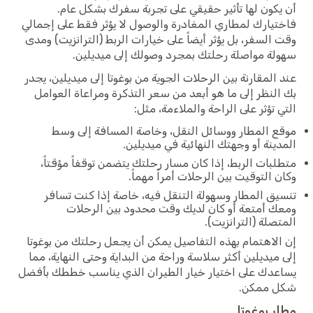
أن يكون لها تأثير حقيقي على تجربة سفرك بشكل عام.
فاختيارك لمطاري المغادرة والوصول لا يؤثر فقط على إجمالي
وقت السفر، بل يؤثر أيضاً على خيارات الربط (الترانزيت) ومدى
سهولة مواصلة رحلتك بمجرد وصولك إلى ميديلين.
عند المقارنة بين الرحلات الجوية من بوغوتا إلى ميديلين، يجدر
بك النظر إلى ما هو أبعد من سعر التذكرة ومراعاة العوامل
التي تؤثر على الراحة والملاءمة، مثل:
موقع المطار ووسائل النقل، وخاصة المسافة إلى وسط
المدينة أو وجهتك النهائية في ميديلين.
متطلبات الربط، إذا كان مسار رحلتك يتضمن توقفاً مؤقتاً،
وكان التوقيت بين الرحلات أمراً مهماً.
تنسيق المطار وسهولة التنقل فيه، خاصة إذا كنت تسافر
ومعك أمتعة أو كان لديك وقت محدود بين الرحلات
المتصلة (الترانزيت).
إن الاهتمام بهذه التفاصيل يمكن أن يجعل رحلتك من بوغوتا
إلى ميديلين أكثر سلاسة وراحة من البداية وحتى النهاية، مما
يساعدك على اختيار خيار الطيران الذي يناسب خططك بأفضل
شكل ممكن.
مطار بوغوتا