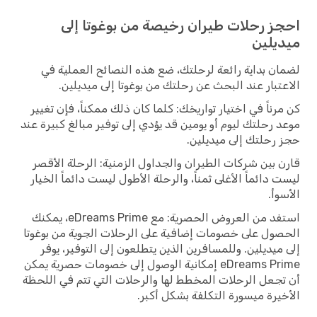
احجز رحلات طيران رخيصة من بوغوتا إلى
ميديلين
لضمان بداية رائعة لرحلتك، ضع هذه النصائح العملية في
الاعتبار عند البحث عن رحلتك من بوغوتا إلى ميديلين.
كن مرناً في اختيار تواريخك: كلما كان ذلك ممكناً، فإن تغيير
موعد رحلتك ليوم أو يومين قد يؤدي إلى توفير مبالغ كبيرة عند
حجز رحلتك إلى ميديلين.
قارن بين شركات الطيران والجداول الزمنية: الرحلة الأقصر
ليست دائماً الأغلى ثمناً، والرحلة الأطول ليست دائماً الخيار
الأسوأ.
استفد من العروض الحصرية: مع eDreams Prime، يمكنك
الحصول على خصومات إضافية على الرحلات الجوية من بوغوتا
إلى ميديلين. وللمسافرين الذين يتطلعون إلى التوفير، يوفر
eDreams Prime إمكانية الوصول إلى خصومات حصرية يمكن
أن تجعل الرحلات المخطط لها والرحلات التي تتم في اللحظة
الأخيرة ميسورة التكلفة بشكل أكبر.