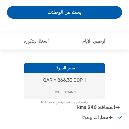
بحث عن الرحلات
أرخص الأيام
أسئلة متكررة
سعر الصرف
1 QAR = 866.33 COP
1 COP = 0 QAR
تم التحقق منه آخر مرة في الأحد، ٩/٠٨
المسافة:
246 kms
مطارات بوغوتا