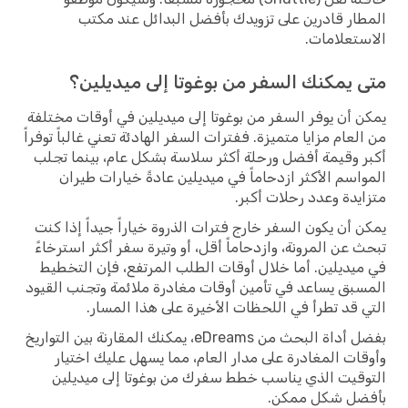
المطار قادرين على تزويدك بأفضل البدائل عند مكتب
الاستعلامات.
متى يمكنك السفر من بوغوتا إلى ميديلين؟
يمكن أن يوفر السفر من بوغوتا إلى ميديلين في أوقات مختلفة
من العام مزايا متميزة. ففترات السفر الهادئة تعني غالباً توفراً
أكبر وقيمة أفضل ورحلة أكثر سلاسة بشكل عام، بينما تجلب
المواسم الأكثر ازدحاماً في ميديلين عادةً خيارات طيران
متزايدة وعدد رحلات أكبر.
يمكن أن يكون السفر خارج فترات الذروة خياراً جيداً إذا كنت
تبحث عن المرونة، وازدحاماً أقل، أو وتيرة سفر أكثر استرخاءً
في ميديلين. أما خلال أوقات الطلب المرتفع، فإن التخطيط
المسبق يساعد في تأمين أوقات مغادرة ملائمة وتجنب القيود
التي قد تطرأ في اللحظات الأخيرة على هذا المسار.
بفضل أداة البحث من eDreams، يمكنك المقارنة بين التواريخ
وأوقات المغادرة على مدار العام، مما يسهل عليك اختيار
التوقيت الذي يناسب خطط سفرك من بوغوتا إلى ميديلين
بأفضل شكل ممكن.