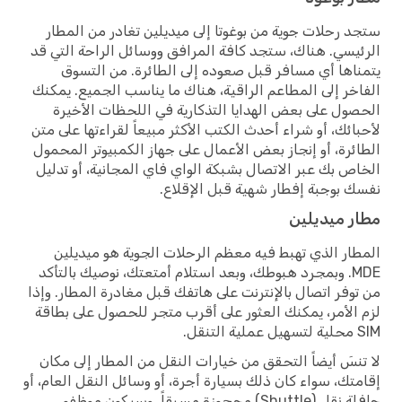
ستجد رحلات جوية من بوغوتا إلى ميديلين تغادر من المطار
الرئيسي. هناك، ستجد كافة المرافق ووسائل الراحة التي قد
يتمناها أي مسافر قبل صعوده إلى الطائرة. من التسوق
الفاخر إلى المطاعم الراقية، هناك ما يناسب الجميع. يمكنك
الحصول على بعض الهدايا التذكارية في اللحظات الأخيرة
لأحبائك، أو شراء أحدث الكتب الأكثر مبيعاً لقراءتها على متن
الطائرة، أو إنجاز بعض الأعمال على جهاز الكمبيوتر المحمول
الخاص بك عبر الاتصال بشبكة الواي فاي المجانية، أو تدليل
نفسك بوجبة إفطار شهية قبل الإقلاع.
مطار ميديلين
المطار الذي تهبط فيه معظم الرحلات الجوية هو ميديلين
MDE. وبمجرد هبوطك، وبعد استلام أمتعتك، نوصيك بالتأكد
من توفر اتصال بالإنترنت على هاتفك قبل مغادرة المطار. وإذا
لزم الأمر، يمكنك العثور على أقرب متجر للحصول على بطاقة
SIM محلية لتسهيل عملية التنقل.
لا تنسَ أيضاً التحقق من خيارات النقل من المطار إلى مكان
إقامتك، سواء كان ذلك بسيارة أجرة، أو وسائل النقل العام، أو
حافلة نقل (Shuttle) محجوزة مسبقاً. وسيكون موظفو