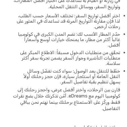
في زيارته أو القيام به تساعدك على اختيار أفضل المطارات،
وتواريخ السفر، ووسائل التنقل المحلية.
اختر أفضل تواريخ السفر: تختلف الأسعار حسب الطلب،
لذا فإن مقارنة التواريخ المرنة قد تساعدك في العثور على
رحلات أرخص.
حدّد المطار الأنسب لك: تضم المدن الكبرى في كولومبيا
غالباً أكثر من مطار، ما يمنحك خيارات أوسع وأسعاراً
أفضل.
تحقّق من متطلبات الدخول مسبقاً: الاطلاع المبكر على
متطلبات التأشيرة وجواز السفر يضمن تجربة سفر أكثر
سلاسة.
خطّط للتنقل بعد الوصول: سواء كنت تفضّل وسائل
النقل العامة أو استئجار سيارة، فإن حجز رحلتك أولاً
يسهل تنظيم بقية تفاصيل السفر.
قارن بين الرحلات، واختر أفضل عرض، واحجز رحلتك إلى
كولومبيا اليوم مع eDreams. أمّن تذكرتك خلال بضع نقرات
فقط، وركّز على الاستمتاع برحلتك بينما نهتم نحن بباقي
التفاصيل.