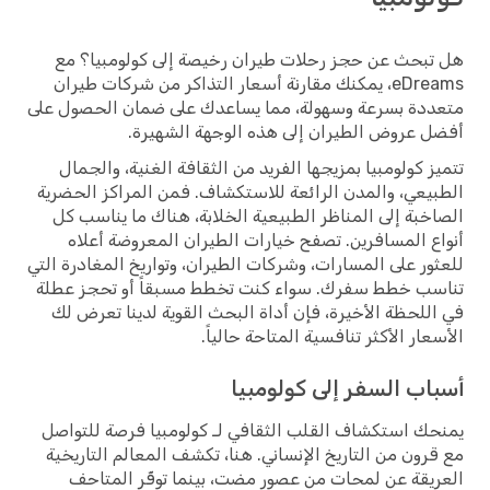
هل تبحث عن حجز رحلات طيران رخيصة إلى كولومبيا؟ مع
eDreams، يمكنك مقارنة أسعار التذاكر من شركات طيران
متعددة بسرعة وسهولة، مما يساعدك على ضمان الحصول على
أفضل عروض الطيران إلى هذه الوجهة الشهيرة.
تتميز كولومبيا بمزيجها الفريد من الثقافة الغنية، والجمال
الطبيعي، والمدن الرائعة للاستكشاف. فمن المراكز الحضرية
الصاخبة إلى المناظر الطبيعية الخلابة، هناك ما يناسب كل
أنواع المسافرين. تصفح خيارات الطيران المعروضة أعلاه
للعثور على المسارات، وشركات الطيران، وتواريخ المغادرة التي
تناسب خطط سفرك. سواء كنت تخطط مسبقاً أو تحجز عطلة
في اللحظة الأخيرة، فإن أداة البحث القوية لدينا تعرض لك
الأسعار الأكثر تنافسية المتاحة حالياً.
أسباب السفر إلى كولومبيا
يمنحك استكشاف القلب الثقافي لـ كولومبيا فرصة للتواصل
مع قرون من التاريخ الإنساني. هنا، تكشف المعالم التاريخية
العريقة عن لمحات من عصور مضت، بينما توفّر المتاحف