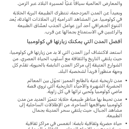
والمعارض العالمية سياقاً غنيّاً لمسيرة البلاد عبر الزمن.
وبعيداً عن المدن المزدحمة، تنتظرك الطبيعة البرية الخلابة
في كولومبيا. من المشاهد الدرامية إلى الملاذات الهادئة، يُعد
التنوع الجغرافي أحد أبرز عوامل الجذب لعشّاق الطبيعة
والراغبين في الاستمتاع بجمالها عن قرب.
أفضل المدن التي يمكنك زيارتها في كولومبيا
استعد لاكتشاف أبرز المدن التي لا بد من زيارتها في كولومبيا،
حيث يلتقي التاريخ والثقافة مع أسلوب الحياة العصري. من
الشوارع العتيقة إلى مراكز المدن النابضة بالحيوية، تقدّم كل
وجهة منظوراً فريداً لشخصية البلد.
مدن تاريخية غنية بالطابع المميز: تجوّل بين المعالم
الحضرية الشهيرة والأحياء التاريخية التي تروي قصة
ماضي كولومبيا وتُحيي تراثها في كل زاوية.
مدن تحيط بها مناظر طبيعية خلابة: تتميّز العديد من مدن
كولومبيا بمواقعها الساحرة، من الإطلالات الساحلية إلى
مشاهد الجبال، حيث يلتقي سحر المدينة بجمال
الطبيعة.
حياة حضرية وثقافية نابضة: انغمس في مراكز ثقافية
حيوية تجمع بين الإبداع المعاصر، والتقاليد المحلية،