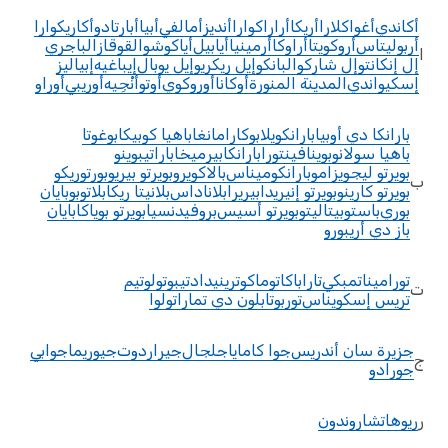
أكاندي
أغواكلارا
أريكا
أراراكوارا
أنديز
أمالفي
أبيا
أبارتادو
أكاريكوارا
أربوليتاس
أروكويتا
أراوكا
أرمينيا
أيابيل
أياكوشو
القوقاز
الباجري
ا
إل إنكانتو
إل شاركو
البانكو
إيل ريكريو
إيل يوبال
إيباغيه
إبياليز
إسكيواندي
المدينة المنورة
أوكانا
أوروكوي
أوتو
أنْجِيه
أوريبي
أوراو
بارانكا دي أوبيا
بارانكويلا
بوكارامانغا
باهيا كوبيكا
بوغوتا
باهيا سولانو
بوينافينتورا
بارانكابيرميخا
باراتيبوينو
بويرتو ليجويزامو
بارانكوميناس
بالاكويرو
بويرتو بيريو
بورتوريكو
ب
بويرتو كارينو
بويرتو إنيريدا
بيريرا
بلاناداس
بلانيتا ريكا
بلاتو
بوبايان
بوري
باستو
بيتاليتو
بويرتو أسيس
بروفيدنسيا
بويرتو بوياكا
بايان
باز دي أريبورو
تورامينا
تمبكي
تاراباكا
توماكو
ترينيداد
تيبو
تولو
تيم
ت
تريس إسكويناس
توربو
تابلون دي تمارا
تولوا
جزيرة سان أندريس
جوا كامايا
جلجال
جيراردوت
جيوريما
جوابي
ج
جورادو
ر
ريوهاتشا
روندون