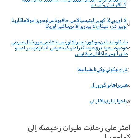
كرافو نورتي
كويبدو
لا أوريبي
لا كوريرا
ليتيسيا
لاس جافيوتاس
ليجويزامو
لاماكارينا
ل
لوبيز دي ميكاي
لا بيدريرا
لا بريمافيرا
لوريكا
مايكاو
ميديلين
مونفورت
ميرافلوريس
ماغانغي
موريشال
ميريتي
م
مومبوس
مونتيري
موسكيرا
ماريكيتا
مونتي ليبانو
مونتيريا
ميتو
مانيزاليس
ماكانال
مولاتوس
ن
ناري
نيكولي
نوكي
نانشيا
نيفا
ه
هيريرا
هاتو كوروزال
ي
ياجوارا
ياري
يافاراتي
اعثر على رحلات طيران رخيصة إلى
كولومبيا