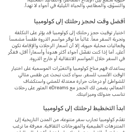
والتسوّق، والمطاعم، والحياة الليلية في أجواء لا تهدأ.
أفضل وقت لحجز رحلتك إلى كولومبيا
اختيار توقيت حجز رحلتك إلى كولومبيا قد يؤثر على التكلفة
وتجربة السفر معاً. غالباً ما توفّر مواسم الذروة طقساً مشمساً
وفعاليات محلية حيوية، إلا أن أسعار الرحلات والإقامة تكون
أعلى. أما إذا كنت تفضّل أجواء أكثر هدوءاً وأسعاراً أقل، ففكّر
في السفر خلال المواسم الانتقالية أو خارج الذروة.
يساعدك فهم مناخ كولومبيا والتغيّرات الموسمية على اختيار
الوقت الأنسب للسفر. سواء كنت تبحث عن طقس مثالي
للشواطئ أو درجات حرارة معتدلة للمشي واستكشاف
المعالم، يضمن لك الحجز مع eDreams العثور على رحلات
تناسب جدولك وميزانيتك.
ابدأ التخطيط لرحلتك إلى كولومبيا
تقدّم كولومبيا تجارب سفر متنوعة، من المدن التاريخية إلى
المتنزهات الطبيعية والمهرجانات الثقافية. معرفة ما ترغب