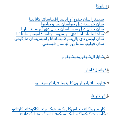
ز
زاباتوكا
سيمتارا
سان بيدرو أورابا
سارافينا
سانتا كاتالينا
سان خوسيه ديل جوا
سان بيدرو جاجوا
سان خوان ديل سيسا
سان خوان دي أور
سانتا ماريا
س
سانتا مارتا
سابانا دي توريس
سوليتا
سوغاموسو
سانتا آنا
سان لويس دي بالي
سولانو
سانتانا راموس
سان ماركوس
سان فيليب
سانتا روزاليا
سان فيسنتي
ش
شابارال
شيغورودو
شيفولو
غ
غوامال
غامارا
ف
فلورنسا
فيلاجارزون
فاليدوبار
فيلافيسينسيو
ق
قرطاجنة
كاريماجوا
كانديلجاس
كالي
كوندوتو
كابورغانا
كاكويتانيا
كارتاغو
ك
كاسوريتو
كوكوتا
كوريلو
كارورو
كوفيناس
كوروزال
كوداززي