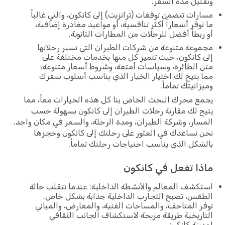
يل مدة السفر.
ات تتضمن توقفات (ترانزيت) إلى كانكون، والتي غالباً
وفر أسعاراً أكثر تنافسية، أو مواعيد مغادرة إضافية،
بطاً أفضل للرحلات من المطارات الثانوية.
عة متنوعة من شركات الطيران التي تسير رحلاتها
كانكون، حيث تتميز كل منها بخدمات مختلفة على
الطائرة، وسياسات أمتعة، وشروط أسعار متنوعة؛
يتيح لك اختيار الخيار الذي يناسب أسلوب سفرك
انيتك تماماً.
 محرك البحث الخاص بنا كل هذه الخيارات معاً، مما
 لك مقارنة رحلات الطيران إلى كانكون بسهولة حسب
ار، وشركة الطيران، ومدة الرحلة، والسعر في مكان واحد.
نساعدك في العثور على رحلتك إلى كانكون وحجزها
كل الذي يناسب احتياجات رحلتك تماماً.
ا تفعل في كانكون
شف المعالم والأنشطة الداخلية: عندما تتقلب حالة
س، تصبح التجارب الداخلية جذابة بشكل خاص.
 المتاحف، والمساحات الفنية، والمعارض، والمباني
ريخية طريقة مريحة لاستكشاف الجانب الثقافي
نة كانكون.