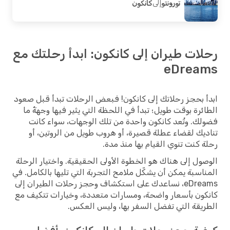
تورونتو
إلى
كانكون
ات طيران إلى كانكون: ابدأ رحلتك مع
eDrea
 بحجز رحلاتك إلى كانكون! فبعض الرحلات تبدأ قبل صعود
ئرة بوقت طويل؛ تبدأ في اللحظة التي يثير فيها وجهةٌ ما
ك. وتُعد كانكون واحدة من تلك الوجهات، سواء كانت
يك لقضاء عطلة قصيرة، أو هروب طويل من الروتين، أو
 كنت تنوي القيام بها منذ مدة.
ول إلى هناك هو الخطوة الأولى الحقيقية. واختيار الرحلة
اسبة يمكن أن يشكّل ملامح التجربة التي تليها بالكامل. في
eDreams، نساعدك على استكشاف وحجز رحلات الطيران إلى
ون بأسعار واضحة، ومسارات متعددة، وخيارات تتكيف مع
يقة التي تفضل السفر بها، وليس العكس.