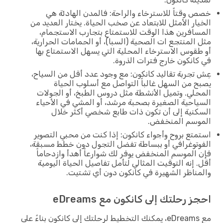
وقتاً للاسترخاء والراحة: فالمدن الهادئة هي
ار الأمثل للابتعاد عن صخب الحياة. يختار العديد من
افرين هذا الوقت للاستمتاع بتجارب الاستجمام،
المنتجع ات الصحية (السبا)، أو الحمامات الحرارية،
قوس الاسترخاء المحلية التي يسهل الاستمتاع بها
انكون خارج فترات الذروة.
تجربة تقاليد كانكون: مع وجود عدد أقل من السياح،
 من السهل غالباً التواصل مع أسلوب الحياة
لي. وتميل الأنشطة مثل دروس الطبخ، أو الجولات
احية الصغيرة بصحبة مرشد، أو المشي في الأحياء
نية إلى أن تكون ذات طابع شخصي أكثر خلال
وسم المنخفض.
تع بروح وأجواء كانكون: إذا كنت من محبي التصوير
توغرافي أو ببساطة تفضل التجول دون خطط مسبقة،
الموسم المنخفض يوفر لك شوارعاً أهدأ وازدحاماً
 إنه التوقيت المثالي لتأمل تفاصيل الحياة اليومية
ناظر الشهيرة في كانكون دون أي تشتيت.
 رحلتك إلى كانكون مع eDreams
مع eDreams، يمكنك التخطيط لرحلتك إلى كانكون بناءً على