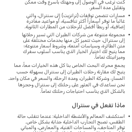
كنت ترغب في الوصول إلى وجهتك بأسرع وقت ممكن
وتقليل مدة السفر.
مسارات تتضمن توقفات (ترانزيت) إلى سنترال، والتي
غالباً ما توفر أسعاراً أكثر تنافسية، أو مواعيد مغادرة
إضافية، أو ربطاً أفضل للرحلات من المطارات الثانوية.
مجموعة متنوعة من شركات الطيران التي تسير رحلاتها
إلى سنترال، حيث تتميز كل منها بخدمات مختلفة على
متن الطائرة، وسياسات أمتعة، وشروط أسعار متنوعة؛
مما يتيح لك اختيار الخيار الذي يناسب أسلوب سفرك
وميزانيتك تماماً.
يجمع محرك البحث الخاص بنا كل هذه الخيارات معاً، مما
يتيح لك مقارنة رحلات الطيران إلى سنترال بسهولة حسب
المسار، وشركة الطيران، ومدة الرحلة، والسعر في مكان واحد.
نحن نساعدك في العثور على رحلتك إلى سنترال وحجزها
بالشكل الذي يناسب احتياجات رحلتك تماماً.
ماذا تفعل في سنترال
استكشف المعالم والأنشطة الداخلية: عندما تتقلب حالة
الطقس، تصبح التجارب الداخلية جذابة بشكل خاص.
توفر المتاحف، والمساحات الفنية، والمعارض، والمباني