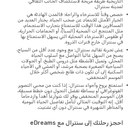
التاريخية طريقة مريحة لاستكشاف الجانب الثقافي
لمدينة سنترال.
خصص وقتاً للاسترخاء والراحة: فالمدن الهادئة هي
الخيار الأمثل للابتعاد عن صخب الحياة. يختار العديد من
المسافرين هذا الوقت للاستمتاع بتجارب الاستجمام،
مثل المنتجع ات الصحية (السبا)، أو الحمامات الحرارية،
أو طقوس الاسترخاء المحلية التي يسهل الاستمتاع بها
في سنترال خارج فترات الذروة.
عِش تجربة تقاليد سنترال: مع وجود عدد أقل من السياح،
يصبح من السهل غالباً التواصل مع أسلوب الحياة
المحلي. وتميل الأنشطة مثل دروس الطبخ، أو الجولات
السياحية الصغيرة بصحبة مرشد، أو المشي في الأحياء
السكنية إلى أن تكون ذات طابع شخصي أكثر خلال
الموسم المنخفض.
استمتع بروح وأجواء سنترال: إذا كنت من محبي التصوير
الفوتوغرافي أو ببساطة تفضل التجول دون خطط مسبقة،
فإن الموسم المنخفض يوفر لك شوارعاً أهدأ وازدحاماً
أقل. إنه التوقيت المثالي لتأمل تفاصيل الحياة اليومية
والمناظر الشهيرة في سنترال دون أي تشتيت.
احجز رحلتك إلى سنترال مع eDreams