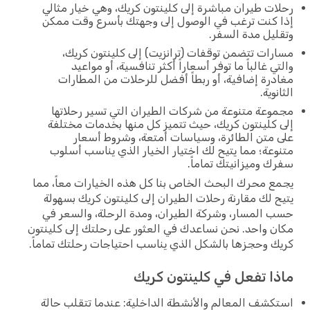
رحلات طيران مباشرة إلى كلينتون كريك، وهي خيار مثالي
إذا كنت ترغب في الوصول إلى وجهتك بأسرع وقت ممكن
وتقليل مدة السفر.
مسارات تتضمن توقفات (ترانزيت) إلى كلينتون كريك،
والتي غالباً ما توفر أسعاراً أكثر تنافسية، أو مواعيد
مغادرة إضافية، أو ربطاً أفضل للرحلات من المطارات
الثانوية.
مجموعة متنوعة من شركات الطيران التي تسير رحلاتها
إلى كلينتون كريك، حيث تتميز كل منها بخدمات مختلفة
على متن الطائرة، وسياسات أمتعة، وشروط أسعار
متنوعة؛ مما يتيح لك اختيار الخيار الذي يناسب أسلوب
سفرك وميزانيتك تماماً.
يجمع محرك البحث الخاص بنا كل هذه الخيارات معاً، مما
يتيح لك مقارنة رحلات الطيران إلى كلينتون كريك بسهولة
حسب المسار، وشركة الطيران، ومدة الرحلة، والسعر في
مكان واحد. نحن نساعدك في العثور على رحلتك إلى كلينتون
كريك وحجزها بالشكل الذي يناسب احتياجات رحلتك تماماً.
ماذا تفعل في كلينتون كريك
استكشف المعالم والأنشطة الداخلية: عندما تتقلب حالة