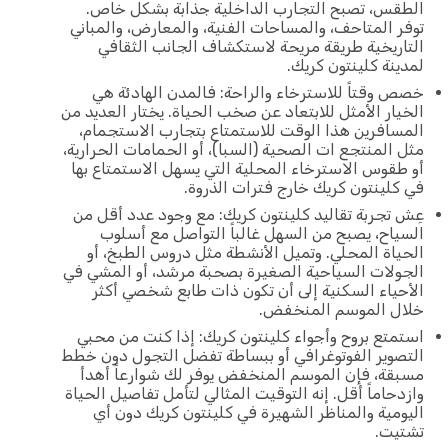
الطقس، تصبح التجارب الداخلية جذابة بشكل خاص.
توفر المتاحف، والمساحات الفنية، والمعارض، والمباني
التاريخية طريقة مريحة لاستكشاف الجانب الثقافي
لمدينة كلينتون كريك.
خصص وقتاً للاسترخاء والراحة: فالمدن الهادئة هي
الخيار الأمثل للابتعاد عن صخب الحياة. يختار العديد من
المسافرين هذا الوقت للاستمتاع بتجارب الاستجمام،
مثل المنتجع ات الصحية (السبا)، أو الحمامات الحرارية،
أو طقوس الاسترخاء المحلية التي يسهل الاستمتاع بها
في كلينتون كريك خارج فترات الذروة.
عِش تجربة تقاليد كلينتون كريك: مع وجود عدد أقل من
السياح، يصبح من السهل غالباً التواصل مع أسلوب
الحياة المحلي. وتميل الأنشطة مثل دروس الطبخ، أو
الجولات السياحية الصغيرة بصحبة مرشد، أو المشي في
الأحياء السكنية إلى أن تكون ذات طابع شخصي أكثر
خلال الموسم المنخفض.
استمتع بروح وأجواء كلينتون كريك: إذا كنت من محبي
التصوير الفوتوغرافي أو ببساطة تفضل التجول دون خطط
مسبقة، فإن الموسم المنخفض يوفر لك شوارعاً أهدأ
وازدحاماً أقل. إنه التوقيت المثالي لتأمل تفاصيل الحياة
اليومية والمناظر الشهيرة في كلينتون كريك دون أي
تشتيت.