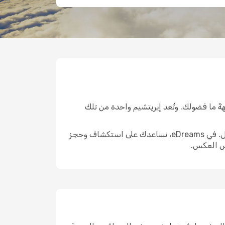
ةٌ ما فضولك. وتُعد إيريتشيم واحدة من تلك
الوصول إلى هناك هو الخطوة الأولى الحقيقية. واختيار الرحلة المناسبة يمكن أن يشكّل ملامح التجربة التي تليها بالكامل. في eDreams، نساعدك على استكشاف وحجز
يس العكس.