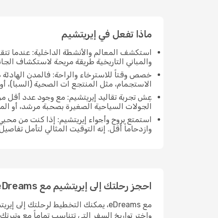
ماذا تفعل في إيريتشيم
استكشف المعالم والأنشطة الداخلية: عندما تتق
والمباني التاريخية طريقة مريحة لاستكشاف الجان
خصص وقتاً للاسترخاء والراحة: فالمدن الهادئة ه
الاستجمام، مثل المنتجع ات الصحية (السبا)، أو 
عِش تجربة تقاليد إيريتشيم: مع وجود عدد أقل م
الجولات السياحية الصغيرة بصحبة مرشد، أو ال
استمتع بروح وأجواء إيريتشيم: إذا كنت من محب
وازدحاماً أقل. إنه التوقيت المثالي لتأمل تفاصي
احجز رحلتك إلى إيريتشيم مع eDreams
مع eDreams، يمكنك التخطيط لرحلتك إل
واختر تواريخ السفر التي تتناسب تماماً مع وتيرت