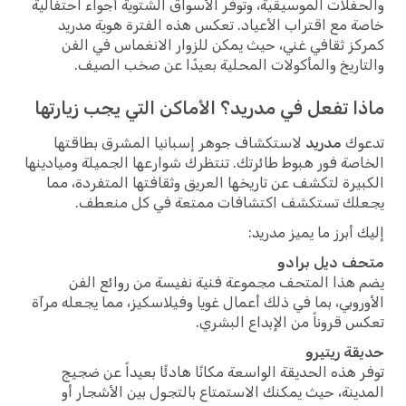
فلات الموسيقية، وتوفر الأسواق الشتوية أجواء احتفالية
 مع اقتراب الأعياد. تعكس هذه الفترة هوية مدريد
ز ثقافي غني، حيث يمكن للزوار الانغماس في الفن
اريخ والمأكولات المحلية بعيدًا عن صخب الصيف.
ا تفعل في مدريد؟ الأماكن التي يجب زيارتها
وك
مدريد
لاستكشاف جوهر إسبانيا المشرق بطاقتها
صة فور هبوط طائرتك. تنتظرك شوارعها الجميلة وميادينها
يرة لتكشف عن تاريخها العريق وثقافتها المتفردة، مما
لك تستكشف اكتشافات ممتعة في كل منعطف.
 أبرز ما يميز مدريد:
ف ديل برادو
هذا المتحف مجموعة فنية نفيسة من روائع الفن
روبي، بما في ذلك أعمال غويا وفيلاسكيز، مما يجعله مرآة
 قروناً من الإبداع البشري.
ة ريتيرو
 هذه الحديقة الواسعة مكانًا هادئًا بعيداً عن ضجيج
ينة، حيث يمكنك الاستمتاع بالتجول بين الأشجار أو