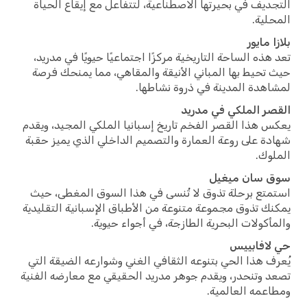
ديف في بحيرتها الاصطناعية، لتتفاعل مع إيقاع الحياة
لية.
 مايور
هذه الساحة التاريخية مركزًا اجتماعيًا حيويًا في مدريد،
تحيط بها المباني الأنيقة والمقاهي، مما يمنحك فرصة
هدة المدينة في ذروة نشاطها.
ر الملكي في مدريد
 هذا القصر الفخم تاريخ إسبانيا الملكي المجيد، ويقدم
ة على روعة العمارة والتصميم الداخلي الذي يميز حقبة
وك.
 سان ميغيل
تع برحلة تذوق لا تُنسى في هذا السوق المغطى، حيث
ك تذوق مجموعة متنوعة من الأطباق الإسبانية التقليدية
أكولات البحرية الطازجة، في أجواء حيوية.
لافابييس
ف هذا الحي بتنوعه الثقافي الغني وشوارعه الضيقة التي
 وتنحدر، ويقدم جوهر مدريد الحقيقي مع معارضه الفنية
عمه العالمية.