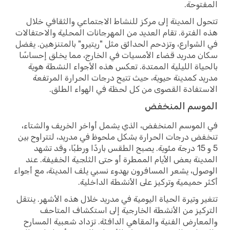
توحة.
ل المدينة إلى مركز للنشاط الاجتماعي والثقافي خلال
الفترة. تقام العديد من المهرجانات المحلية والاحتفالات
لشوارع، وتزدحم الحدائق مثل "ريتيرو" بالمتنزهين. يفضل
 مدريد قضاء الأمسيات في الخارج، مما يخلق إحساسًا
ياة الليلية الممتدة. تعكس هذه الأجواء النشطة هوية
د كمدينة حيوية، حيث تتيح درجات الحرارة المرتفعة
تفادة القصوى من كل لحظة في الهواء الطلق.
وسم المنخفض
لموسم المنخفض، الذي يشمل أواخر الخريف والشتاء،
ض درجات الحرارة بشكل ملحوظ في مدريد، لتتراوح بين
5 و 15 درجة مئوية. يصبح الطقس باردًا ورطبًا، وقد تشهد
ينة بعض الأيام الممطرة أو حتى الثلجية الخفيفة. عند
ول، يشعر المسافرون بهدوء نسبي يلف المدينة، مع أجواء
 حميمية وتركيز على الأنشطة الداخلية.
ر وتيرة الحياة اليومية في مدريد خلال هذه الأشهر. ينتقل
كيز من الأنشطة الخارجية إلى استكشاف المتاحف
عارض الفنية والمقاهي الدافئة. تزداد شعبية المسارح