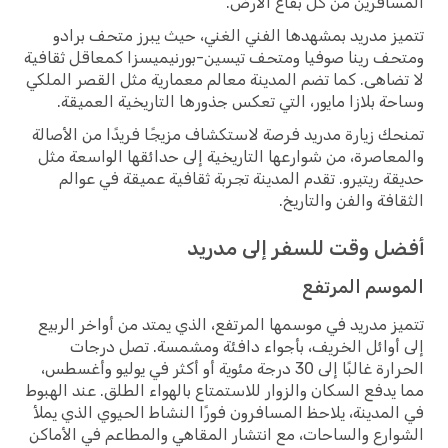
افرين من كل بقاع الأرض.
ز مدريد بمشهدها الفني الغني، حيث يبرز متحف برادو
ف رينا صوفيا ومتحف تيسين-بورنيميسزا كمعاقل ثقافية
ضاهى. كما تضم المدينة معالم معمارية مثل القصر الملكي
ة بلازا مايور، التي تعكس جذورها التاريخية العميقة.
ك زيارة مدريد فرصة لاستكشاف مزيجًا فريدًا من الأصالة
عاصرة، من شوارعها التاريخية إلى حدائقها الواسعة مثل
ة ريتيرو. تقدم المدينة تجربة ثقافية عميقة في عوالم
افة والفن والتاريخ.
ل وقت للسفر إلى مدريد
وسم المرتفع
ز مدريد في موسمها المرتفع، الذي يمتد من أواخر الربيع
أوائل الخريف، بأجواء دافئة ومشمسة. تصل درجات
الحرارة غالبًا إلى 30 درجة مئوية أو أكثر في يوليو وأغسطس،
يدفع السكان والزوار للاستمتاع بالهواء الطلق. عند الهبوط
لمدينة، يلاحظ المسافرون فورًا النشاط الحيوي الذي يملأ
ارع والساحات، مع انتشار المقاهي والمطاعم في الأماكن