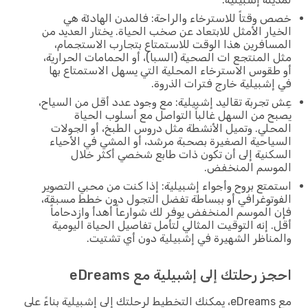
وقتاً للاسترخاء والراحة: فالمدن الهادئة هي
ار الأمثل للابتعاد عن صخب الحياة. يختار العديد من
افرين هذا الوقت للاستمتاع بتجارب الاستجمام،
المنتجع ات الصحية (السبا)، أو الحمامات الحرارية،
قوس الاسترخاء المحلية التي يسهل الاستمتاع بها
شبيلية خارج فترات الذروة.
تجربة تقاليد إشبيلية: مع وجود عدد أقل من السياح،
 من السهل غالباً التواصل مع أسلوب الحياة
لي. وتميل الأنشطة مثل دروس الطبخ، أو الجولات
احية الصغيرة بصحبة مرشد، أو المشي في الأحياء
نية إلى أن تكون ذات طابع شخصي أكثر خلال
وسم المنخفض.
تع بروح وأجواء إشبيلية: إذا كنت من محبي التصوير
توغرافي أو ببساطة تفضل التجول دون خطط مسبقة،
الموسم المنخفض يوفر لك شوارعاً أهدأ وازدحاماً
 إنه التوقيت المثالي لتأمل تفاصيل الحياة اليومية
ناظر الشهيرة في إشبيلية دون أي تشتيت.
 رحلتك إلى إشبيلية مع eDreams
مع eDreams، يمكنك التخطيط لرحلتك إلى إشبيلية بناءً على