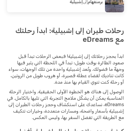
برمنغهام
إلى
إشبيلية
ات طيران إلى إشبيلية: ابدأ رحلتك
eDr
 بحجز رحلاتك إلى إشبيلية! فبعض الرحلات تبدأ قبل
 الطائرة بوقت طويل؛ تبدأ في اللحظة التي يثير فيها
ٌ ما فضولك. وتُعد إشبيلية واحدة من تلك الوجهات، سواء
 تناديك لقضاء عطلة قصيرة، أو هروب طويل من الروتين،
حلة كنت تنوي القيام بها منذ مدة.
ول إلى هناك هو الخطوة الأولى الحقيقية. واختيار الرحلة
اسبة يمكن أن يشكّل ملامح التجربة التي تليها بالكامل. في
eDreams، نساعدك على استكشاف وحجز رحلات الطيران إلى
لية بأسعار واضحة، ومسارات متعددة، وخيارات تتكيف
لطريقة التي تفضل السفر بها، وليس العكس.