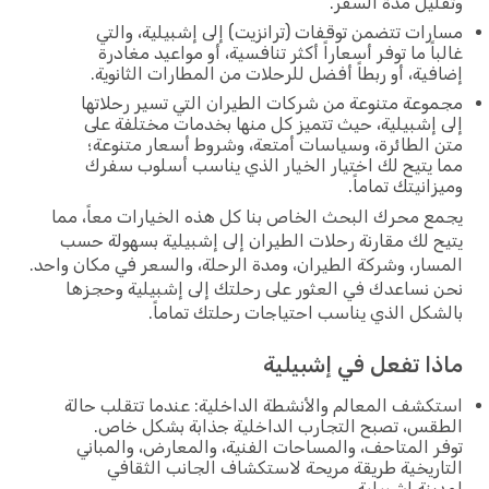
يل مدة السفر.
ات تتضمن توقفات (ترانزيت) إلى إشبيلية، والتي
اً ما توفر أسعاراً أكثر تنافسية، أو مواعيد مغادرة
ية، أو ربطاً أفضل للرحلات من المطارات الثانوية.
عة متنوعة من شركات الطيران التي تسير رحلاتها
إشبيلية، حيث تتميز كل منها بخدمات مختلفة على
الطائرة، وسياسات أمتعة، وشروط أسعار متنوعة؛
يتيح لك اختيار الخيار الذي يناسب أسلوب سفرك
انيتك تماماً.
 محرك البحث الخاص بنا كل هذه الخيارات معاً، مما
 لك مقارنة رحلات الطيران إلى إشبيلية بسهولة حسب
ار، وشركة الطيران، ومدة الرحلة، والسعر في مكان واحد.
نساعدك في العثور على رحلتك إلى إشبيلية وحجزها
كل الذي يناسب احتياجات رحلتك تماماً.
ا تفعل في إشبيلية
شف المعالم والأنشطة الداخلية: عندما تتقلب حالة
س، تصبح التجارب الداخلية جذابة بشكل خاص.
 المتاحف، والمساحات الفنية، والمعارض، والمباني
ريخية طريقة مريحة لاستكشاف الجانب الثقافي
نة إشبيلية.