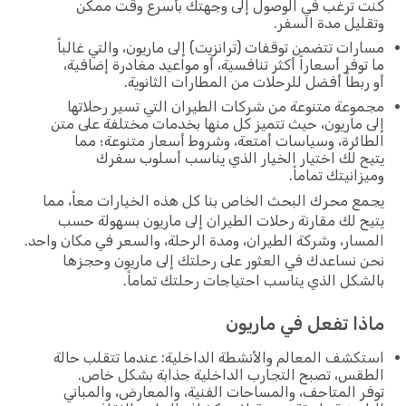
كنت ترغب في الوصول إلى وجهتك بأسرع وقت ممكن
وتقليل مدة السفر.
مسارات تتضمن توقفات (ترانزيت) إلى ماريون، والتي غالباً
ما توفر أسعاراً أكثر تنافسية، أو مواعيد مغادرة إضافية،
أو ربطاً أفضل للرحلات من المطارات الثانوية.
مجموعة متنوعة من شركات الطيران التي تسير رحلاتها
إلى ماريون، حيث تتميز كل منها بخدمات مختلفة على متن
الطائرة، وسياسات أمتعة، وشروط أسعار متنوعة؛ مما
يتيح لك اختيار الخيار الذي يناسب أسلوب سفرك
وميزانيتك تماماً.
يجمع محرك البحث الخاص بنا كل هذه الخيارات معاً، مما
يتيح لك مقارنة رحلات الطيران إلى ماريون بسهولة حسب
المسار، وشركة الطيران، ومدة الرحلة، والسعر في مكان واحد.
نحن نساعدك في العثور على رحلتك إلى ماريون وحجزها
بالشكل الذي يناسب احتياجات رحلتك تماماً.
ماذا تفعل في ماريون
استكشف المعالم والأنشطة الداخلية: عندما تتقلب حالة
الطقس، تصبح التجارب الداخلية جذابة بشكل خاص.
توفر المتاحف، والمساحات الفنية، والمعارض، والمباني