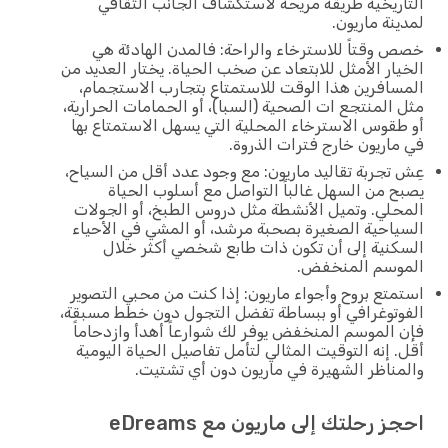
التاريخية طريقة مريحة لاستكشاف الجانب الثقافي
لمدينة ماريون.
خصص وقتاً للاسترخاء والراحة: فالمدن الهادئة هي
الخيار الأمثل للابتعاد عن صخب الحياة. يختار العديد من
المسافرين هذا الوقت للاستمتاع بتجارب الاستجمام،
مثل المنتجع ات الصحية (السبا)، أو الحمامات الحرارية،
أو طقوس الاسترخاء المحلية التي يسهل الاستمتاع بها
في ماريون خارج فترات الذروة.
عِش تجربة تقاليد ماريون: مع وجود عدد أقل من السياح،
يصبح من السهل غالباً التواصل مع أسلوب الحياة
المحلي. وتميل الأنشطة مثل دروس الطبخ، أو الجولات
السياحية الصغيرة بصحبة مرشد، أو المشي في الأحياء
السكنية إلى أن تكون ذات طابع شخصي أكثر خلال
الموسم المنخفض.
استمتع بروح وأجواء ماريون: إذا كنت من محبي التصوير
الفوتوغرافي أو ببساطة تفضل التجول دون خطط مسبقة،
فإن الموسم المنخفض يوفر لك شوارعاً أهدأ وازدحاماً
أقل. إنه التوقيت المثالي لتأمل تفاصيل الحياة اليومية
والمناظر الشهيرة في ماريون دون أي تشتيت.
احجز رحلتك إلى ماريون مع eDreams