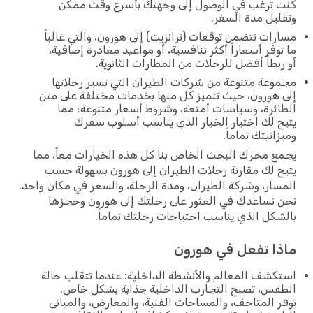
كنت ترغب في الوصول إلى وجهتك بأسرع وقت ممكن
وتقليل مدة السفر.
مسارات تتضمن توقفات (ترانزيت) إلى هورون، والتي غالباً
ما توفر أسعاراً أكثر تنافسية، أو مواعيد مغادرة إضافية،
أو ربطاً أفضل للرحلات من المطارات الثانوية.
مجموعة متنوعة من شركات الطيران التي تسير رحلاتها
إلى هورون، حيث تتميز كل منها بخدمات مختلفة على متن
الطائرة، وسياسات أمتعة، وشروط أسعار متنوعة؛ مما
يتيح لك اختيار الخيار الذي يناسب أسلوب سفرك
وميزانيتك تماماً.
يجمع محرك البحث الخاص بنا كل هذه الخيارات معاً، مما
يتيح لك مقارنة رحلات الطيران إلى هورون بسهولة حسب
المسار، وشركة الطيران، ومدة الرحلة، والسعر في مكان واحد.
نحن نساعدك في العثور على رحلتك إلى هورون وحجزها
بالشكل الذي يناسب احتياجات رحلتك تماماً.
ماذا تفعل في هورون
استكشف المعالم والأنشطة الداخلية: عندما تتقلب حالة
الطقس، تصبح التجارب الداخلية جذابة بشكل خاص.
توفر المتاحف، والمساحات الفنية، والمعارض، والمباني