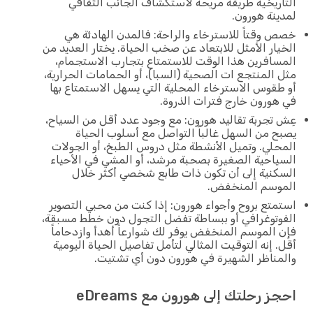
التاريخية طريقة مريحة لاستكشاف الجانب الثقافي
لمدينة هورون.
خصص وقتاً للاسترخاء والراحة: فالمدن الهادئة هي
الخيار الأمثل للابتعاد عن صخب الحياة. يختار العديد من
المسافرين هذا الوقت للاستمتاع بتجارب الاستجمام،
مثل المنتجع ات الصحية (السبا)، أو الحمامات الحرارية،
أو طقوس الاسترخاء المحلية التي يسهل الاستمتاع بها
في هورون خارج فترات الذروة.
عِش تجربة تقاليد هورون: مع وجود عدد أقل من السياح،
يصبح من السهل غالباً التواصل مع أسلوب الحياة
المحلي. وتميل الأنشطة مثل دروس الطبخ، أو الجولات
السياحية الصغيرة بصحبة مرشد، أو المشي في الأحياء
السكنية إلى أن تكون ذات طابع شخصي أكثر خلال
الموسم المنخفض.
استمتع بروح وأجواء هورون: إذا كنت من محبي التصوير
الفوتوغرافي أو ببساطة تفضل التجول دون خطط مسبقة،
فإن الموسم المنخفض يوفر لك شوارعاً أهدأ وازدحاماً
أقل. إنه التوقيت المثالي لتأمل تفاصيل الحياة اليومية
والمناظر الشهيرة في هورون دون أي تشتيت.
احجز رحلتك إلى هورون مع eDreams