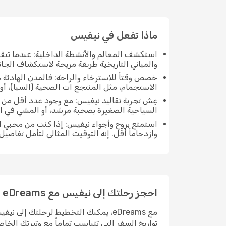
ماذا تفعل في نيفيس
استكشف المعالم والأنشطة الداخلية: عندما تتق
والمباني التاريخية طريقة مريحة لاستكشاف الجان
خصص وقتاً للاسترخاء والراحة: فالمدن الهادئة ه
الاستجمام، مثل المنتجع ات الصحية (السبا)، أو
عِش تجربة تقاليد نيفيس: مع وجود عدد أقل من ا
السياحية الصغيرة بصحبة مرشد، أو المشي في ا
استمتع بروح وأجواء نيفيس: إذا كنت من محبي ا
وازدحاماً أقل. إنه التوقيت المثالي لتأمل تفاصي
احجز رحلتك إلى نيفيس مع eDreams
مع eDreams، يمكنك التخطيط لرحلتك إل
تواريخ السفر التي تتناسب تماماً مع وتيرتك الخا