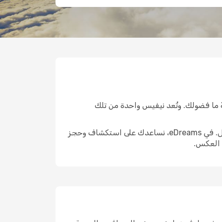
ٌ ما فضولك. وتُعد نيفيس واحدة من تلك
الوصول إلى هناك هو الخطوة الأولى الحقيقية. واختيار الرحلة المناسبة يمكن أن يشكّل ملامح التجربة التي تليها بالكامل. في eDreams، نساعدك على استكشاف وحجز
 العكس.