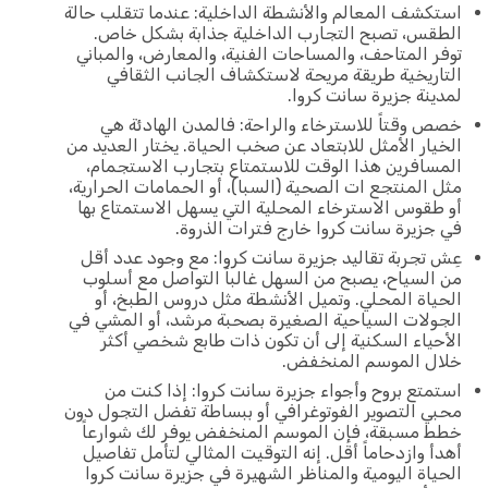
استكشف المعالم والأنشطة الداخلية: عندما تتقلب حالة
الطقس، تصبح التجارب الداخلية جذابة بشكل خاص.
توفر المتاحف، والمساحات الفنية، والمعارض، والمباني
التاريخية طريقة مريحة لاستكشاف الجانب الثقافي
لمدينة جزيرة سانت كروا.
خصص وقتاً للاسترخاء والراحة: فالمدن الهادئة هي
الخيار الأمثل للابتعاد عن صخب الحياة. يختار العديد من
المسافرين هذا الوقت للاستمتاع بتجارب الاستجمام،
مثل المنتجع ات الصحية (السبا)، أو الحمامات الحرارية،
أو طقوس الاسترخاء المحلية التي يسهل الاستمتاع بها
في جزيرة سانت كروا خارج فترات الذروة.
عِش تجربة تقاليد جزيرة سانت كروا: مع وجود عدد أقل
من السياح، يصبح من السهل غالباً التواصل مع أسلوب
الحياة المحلي. وتميل الأنشطة مثل دروس الطبخ، أو
الجولات السياحية الصغيرة بصحبة مرشد، أو المشي في
الأحياء السكنية إلى أن تكون ذات طابع شخصي أكثر
خلال الموسم المنخفض.
استمتع بروح وأجواء جزيرة سانت كروا: إذا كنت من
محبي التصوير الفوتوغرافي أو ببساطة تفضل التجول دون
خطط مسبقة، فإن الموسم المنخفض يوفر لك شوارعاً
أهدأ وازدحاماً أقل. إنه التوقيت المثالي لتأمل تفاصيل
الحياة اليومية والمناظر الشهيرة في جزيرة سانت كروا