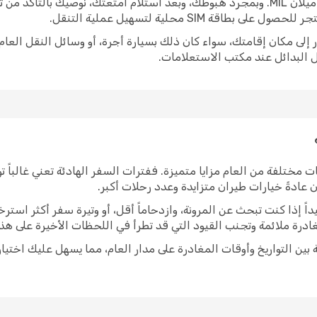
المطار الذي تهبط فيه معظم الرحلات الجوية هو ميلان MIL. وبمجرد هبوطك، وبعد استلام أمتع
ة SIM محلية لتسهيل عملية التنقل.
 البدائل عند مكتب الاستعلامات.
ت مختلفة من العام مزايا متميزة. ففترات السفر الهادئة تعني غالباً 
ن عادةً خيارات طيران متزايدة وعدد رحلات أكبر.
اً إذا كنت تبحث عن المرونة، وازدحاماً أقل، أو وتيرة سفر أكثر استرخ
رة ملائمة وتجنب القيود التي قد تطرأ في اللحظات الأخيرة على هذا
 eDreams، يمكنك المقارنة بين التواريخ وأوقات المغادرة على مدار العام، مما يس