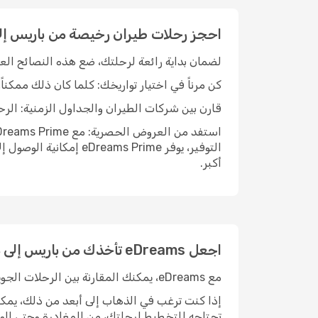
احجز رحلات طيران رخيصة من باريس إل
لضمان بداية رائعة لرحلتك، ضع هذه النصائح العم
كن مرناً في اختيار تواريخك: كلما كان ذلك ممكناً
قارن بين شركات الطيران والجداول الزمنية: الرحلة
التوفير، يوفر  Prime
أكبر.
اجعل eDreams تأخذك من باريس إلى ميلان
مع eDreams، يمكنك المقارنة بين الرحلات الجوية من باريس إلى ميلان بسرعة وسهولة، مع أسعار واضحة وفلاتر مفيدة لمساعدتك في اتخاذ قرارك.
إذا كنت ترغب في الذهاب إلى أبعد من ذلك، يمكن
تحتاجه للتخطيط لرحلتك، من المغادرة وحتى الوص