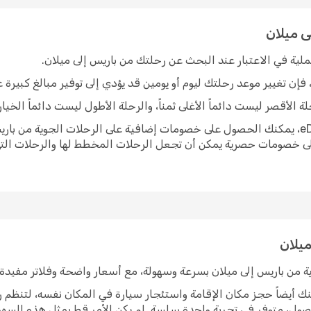
ى ميلان
لية في الاعتبار عند البحث عن رحلتك من باريس إلى ميلان.
، فإن تغيير موعد رحلتك ليوم أو يومين قد يؤدي إلى توفير مبالغ كبيرة
 الأقصر ليست دائماً الأغلى ثمناً، والرحلة الأطول ليست دائماً الخيار 
استفد من العروض الحصرية: مع eDreams Prime، يمكنك الحصول على خصومات إضافية على الرحلات
eDreams إمكانية الوصول إلى خصومات حصرية يمكن أن تجعل الرحلات المخطط لها وال
ك أيضاً حجز مكان الإقامة واستئجار سيارة في المكان نفسه، لتنظم 
ول، متوفر في تجربة واحدة سلسة. لم يكن الأمر قط بمثل هذه السهو