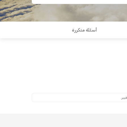
أسئلة متكررة
يير.