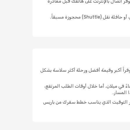
تك، نوصيك بالتأكد من توفر اتصال بالإنترنت على هاتفك قبل مغادرة
لا تنسَ أيضاً التحقق من خيارات النقل من المطار إلى مكان إقامتك، سواء كان ذلك بسيارة أجرة، أو وسائل النقل العام، أو حافلة نقل (Shuttle) محجوزة مسبقاً.
توفراً أكبر وقيمة أفضل ورحلة أكثر سلاسة بشكل
اءً في ميلان. أما خلال أوقات الطلب المرتفع،
 المسار.
هل عليك اختيار التوقيت الذي يناسب خطط سفرك من باريس