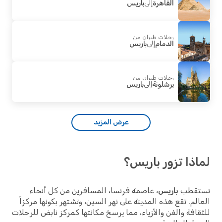
القاهرة
إلى
باريس
رحلات طيران من
الدمام
إلى
باريس
رحلات طيران من
برشلونة
إلى
باريس
عرض المزيد
ذا تزور باريس؟
قطب
باريس
، عاصمة فرنسا، المسافرين من كل أنحاء
لم. تقع هذه المدينة على نهر السين، وتشتهر بكونها مركزاً
افة والفن والأزياء، مما يرسخ مكانتها كمركز نابض للرحلات