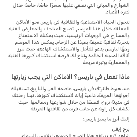
ارع والمباني التي تضفي عليها سحرًا خاصًا، خاصة خلال
 الأعياد.
ل الحياة الاجتماعية والثقافية في باريس نحو الأماكن
لقة خلال هذا الموسم. تصبح المتاحف والمعارض الفنية
سارح هي الوجهات الرئيسية، حيث يمكنك الاستمتاع
بة ثقافية عميقة بعيدًا عن الزحام. يعكس هذا الموسم
ا لباريس يدعو للتأمل والاستكشاف الهادئ، حيث تبرز
ة المدينة الخالدة وتتاح لك فرصة استكشاف كنوزها الفنية
عمارية بوتيرة مريحة.
ا تفعل في باريس؟ الأماكن التي يجب زيارتها
هبوط طائرتك في
باريس
، عاصمة الفن والتاريخ، تستقبلك
ؤها العريقة، داعيةً إياك لاستكشاف كنوزها. تبدأ رحلتك
دينة تروي قصصًا من خلال شوارعها ومعالمها، حيث
 كل زاوية عن جانب فريد من ثقافتها العريقة.
 أبرز ما يميز باريس:
إيفل
 كيف يرتفع هذا الصرح الحديدي ليلامس السماء،