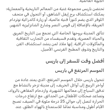
ية العالمية.
ن باريس مجموعة غنية من المعالم التاريخية والمعمارية؛
ك استكشاف برج إيفل الشاهق، أو التجول في متحف
فر الذي يضم كنوزاً فنية عالمية، أو زيارة كاتدرائية نوتردام
يقة، بالإضافة إلى قوس النصر وشارع الشانزليزيه الشهير.
ق المدينة بروحها الخاصة التي تجمع بين التاريخ العريق
ياة العصرية، وتقدم فسيفساء من التجارب الثقافية
أكولات الراقية. إنها ملاذ لمن ينشد استكشاف الفن
اريخ وتذوق المطبخ الفرنسي الأصيل.
ل وقت للسفر إلى باريس
وسم المرتفع في باريس
ل باريس خلال الموسم المرتفع، الذي يمتد عادة من
ر الربيع إلى أوائل الخريف، إلى مدينة تزخر بالنشاط مع
 السياح إلى معالمها الشهيرة، وازدحام المقاهي بالرواد،
عد ضحكات الأطفال من الحدائق. مع ارتفاع درجات
الحرارة لتصل إلى حوالي 25 درجة مئوية في الصيف، تصبح
ام أطول ومناسبة تمامًا للاستمتاع بالهواء الطلق. عند