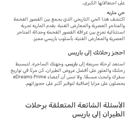
احتفالاتها الكبرى.
اريه
ف هذا الحي التاريخي الذي يجمع بين القصور الفخمة
تاجر العصرية والمعارض الفنية. يقدم الماريه تجربة
نائية تمزج بين عراقة القصور الفخمة وحداثة المتاجر
رية والمعارض الفنية، بأسلوب باريسي مميز.
ز رحلاتك إلى باريس
د لرحلة سريعة إلى
باريس
، وجهتك الساحرة. لتبسيط
ك والعثور على أفضل عروض الطيران، كن مرنًا في تواريخ
سفرك وابحث مسبقًا. ولا تنسَ أن أعضاء eDreams Prime
ون على مزايا إضافية لتوفير أكبر على حجوزاتهم.
سئلة الشائعة المتعلقة برحلات
يران إلى باريس