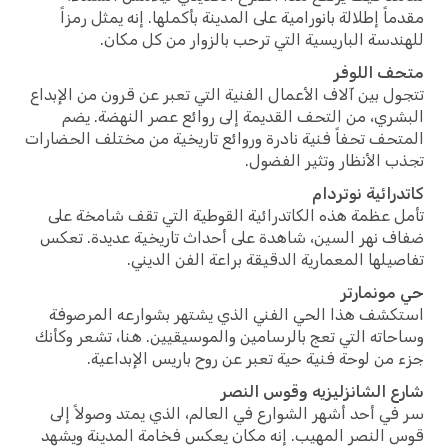
اً إطلالة بانورامية على المدينة بأكملها. إنه يمثل رمزاً
دسة الباريسية التي ترحب بالزوار من كل مكان.
ف اللوفر
ل بين آلاف الأعمال الفنية التي تعبر عن قرون من الإبداع
ري، من التحف القديمة إلى روائع عصر النهضة. يضم
حف تحفاً فنية نادرة وروائع تاريخية من مختلف الحضارات
 الأنظار وتثير الفضول.
رائية نوتردام
 عظمة هذه الكاتدرائية القوطية التي تقف شامخة على
 نهر السين، شاهدة على أحداث تاريخية عديدة. تعكس
يلها المعمارية الدقيقة براعة الفن الديني.
ونمارتر
شف هذا الحي الفني الذي يشتهر بشوارعه المرصوفة
اته التي تعج بالرسامين والموسيقيين. هنا، تشعر وكأنك
من لوحة فنية حية تعبر عن روح باريس الإبداعية.
 الشانزليزيه وقوس النصر
ي أحد أشهر الشوارع في العالم، الذي يمتد وصولاً إلى
النصر المهيب. إنه مكان يعكس فخامة المدينة ويشهد