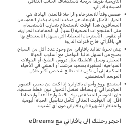
التاريخية طريقة مريحة لاستكشاف الجانب الثقافي
لمدينة يافاراتي.
خصص وقتاً للاسترخاء والراحة: فالمدن الهادئة هي
الخيار الأمثل للابتعاد عن صخب الحياة. يختار العديد من
المسافرين هذا الوقت للاستمتاع بتجارب الاستجمام،
مثل المنتجع ات الصحية (السبا)، أو الحمامات الحرارية،
أو طقوس الاسترخاء المحلية التي يسهل الاستمتاع بها
في يافاراتي خارج فترات الذروة.
عِش تجربة تقاليد يافاراتي: مع وجود عدد أقل من السياح،
يصبح من السهل غالباً التواصل مع أسلوب الحياة
المحلي. وتميل الأنشطة مثل دروس الطبخ، أو الجولات
السياحية الصغيرة بصحبة مرشد، أو المشي في الأحياء
السكنية إلى أن تكون ذات طابع شخصي أكثر خلال
الموسم المنخفض.
استمتع بروح وأجواء يافاراتي: إذا كنت من محبي التصوير
الفوتوغرافي أو ببساطة تفضل التجول دون خطط مسبقة،
فإن الموسم المنخفض يوفر لك شوارعاً أهدأ وازدحاماً
أقل. إنه التوقيت المثالي لتأمل تفاصيل الحياة اليومية
والمناظر الشهيرة في يافاراتي دون أي تشتيت.
احجز رحلتك إلى يافاراتي مع eDreams