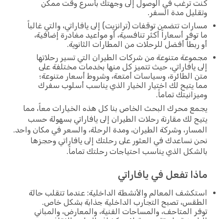
كنت ترغب في الوصول إلى وجهتك بأسرع وقت ممكن
وتقليل مدة السفر.
مسارات تتضمن توقفات (ترانزيت) إلى يافاراتي، والتي غالباً
ما توفر أسعاراً أكثر تنافسية، أو مواعيد مغادرة إضافية،
أو ربطاً أفضل للرحلات من المطارات الثانوية.
مجموعة متنوعة من شركات الطيران التي تسير رحلاتها
إلى يافاراتي، حيث تتميز كل منها بخدمات مختلفة على
متن الطائرة، وسياسات أمتعة، وشروط أسعار متنوعة؛
مما يتيح لك اختيار الخيار الذي يناسب أسلوب سفرك
وميزانيتك تماماً.
يجمع محرك البحث الخاص بنا كل هذه الخيارات معاً، مما
يتيح لك مقارنة رحلات الطيران إلى يافاراتي بسهولة حسب
المسار، وشركة الطيران، ومدة الرحلة، والسعر في مكان واحد.
نحن نساعدك في العثور على رحلتك إلى يافاراتي وحجزها
بالشكل الذي يناسب احتياجات رحلتك تماماً.
ماذا تفعل في يافاراتي
استكشف المعالم والأنشطة الداخلية: عندما تتقلب حالة
الطقس، تصبح التجارب الداخلية جذابة بشكل خاص.
توفر المتاحف، والمساحات الفنية، والمعارض، والمباني