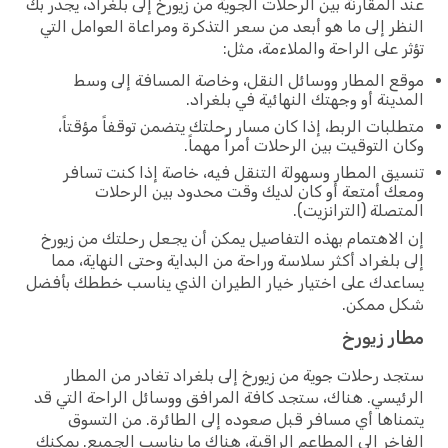
عند المقارنة بين الرحلات الجوية من زيورخ إلى بلغراد، يجدر بك
النظر إلى ما هو أبعد من سعر التذكرة ومراعاة العوامل التي
تؤثر على الراحة والملاءمة، مثل:
موقع المطار ووسائل النقل، وخاصة المسافة إلى وسط
المدينة أو وجهتك النهائية في بلغراد.
متطلبات الربط، إذا كان مسار رحلتك يتضمن توقفاً مؤقتاً،
وكان التوقيت بين الرحلات أمراً مهماً.
تنسيق المطار وسهولة التنقل فيه، خاصة إذا كنت تسافر
ومعك أمتعة أو كان لديك وقت محدود بين الرحلات
المتصلة (الترانزيت).
إن الاهتمام بهذه التفاصيل يمكن أن يجعل رحلتك من زيورخ
إلى بلغراد أكثر سلاسة وراحة من البداية وحتى النهاية، مما
يساعدك على اختيار خيار الطيران الذي يناسب خططك بأفضل
شكل ممكن.
مطار زيورخ
ستجد رحلات جوية من زيورخ إلى بلغراد تغادر من المطار
الرئيسي. هناك، ستجد كافة المرافق ووسائل الراحة التي قد
يتمناها أي مسافر قبل صعوده إلى الطائرة. من التسوق
الفاخر إلى المطاعم الراقية، هناك ما يناسب الجميع. يمكنك