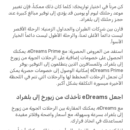
كن مرناً في اختيار تواريخك: كلما كان ذلك ممكناً، فإن تغيير
موعد رحلتك ليوم أو يومين قد يؤدي إلى توفير مبالغ كبيرة عند
حجز رحلتك إلى بلغراد.
قارن بين شركات الطيران والجداول الزمنية: الرحلة الأقصر
ليست دائماً الأغلى ثمناً، والرحلة الأطول ليست دائماً الخيار
الأسوأ.
استفد من العروض الحصرية: مع eDreams Prime، يمكنك
الحصول على خصومات إضافية على الرحلات الجوية من زيورخ
إلى بلغراد. وللمسافرين الذين يتطلعون إلى التوفير، يوفر
eDreams Prime إمكانية الوصول إلى خصومات حصرية يمكن
أن تجعل الرحلات المخطط لها والرحلات التي تتم في اللحظة
الأخيرة ميسورة التكلفة بشكل أكبر.
اجعل eDreams تأخذك من زيورخ إلى بلغراد
مع eDreams، يمكنك المقارنة بين الرحلات الجوية من زيورخ
إلى بلغراد بسرعة وسهولة، مع أسعار واضحة وفلاتر مفيدة
لمساعدتك في اتخاذ قرارك.