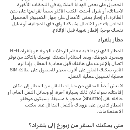
الحصول على بعض الهدايا التذكارية في اللحظات الأخيرة
لأحبائك، أو شراء أحدث الكتب الأكثر مبيعاً لقراءتها على متن
الطائرة، أو إنجاز بعض الأعمال على جهاز الكمبيوتر المحمول
الخاص بك عبر الاتصال بشبكة الواي فاي المجانية، أو تدليل
نفسك بوجبة إفطار شهية قبل الإقلاع.
مطار بلغراد
المطار الذي تهبط فيه معظم الرحلات الجوية هو بلغراد BEG.
وبمجرد هبوطك، وبعد استلام أمتعتك، نوصيك بالتأكد من توفر
اتصال بالإنترنت على هاتفك قبل مغادرة المطار. وإذا لزم
الأمر، يمكنك العثور على أقرب متجر للحصول على بطاقة SIM
محلية لتسهيل عملية التنقل.
لا تنسَ أيضاً التحقق من خيارات النقل من المطار إلى مكان
إقامتك، سواء كان ذلك بسيارة أجرة، أو وسائل النقل العام، أو
حافلة نقل (Shuttle) محجوزة مسبقاً. وسيكون موظفو
المطار قادرين على تزويدك بأفضل البدائل عند مكتب
الاستعلامات.
متى يمكنك السفر من زيورخ إلى بلغراد؟