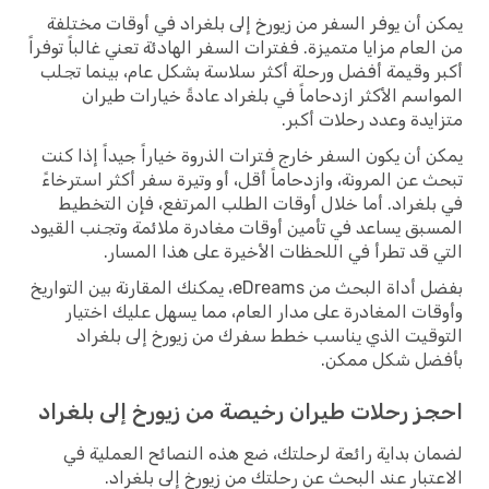
يمكن أن يوفر السفر من زيورخ إلى بلغراد في أوقات مختلفة
من العام مزايا متميزة. ففترات السفر الهادئة تعني غالباً توفراً
أكبر وقيمة أفضل ورحلة أكثر سلاسة بشكل عام، بينما تجلب
المواسم الأكثر ازدحاماً في بلغراد عادةً خيارات طيران
متزايدة وعدد رحلات أكبر.
يمكن أن يكون السفر خارج فترات الذروة خياراً جيداً إذا كنت
تبحث عن المرونة، وازدحاماً أقل، أو وتيرة سفر أكثر استرخاءً
في بلغراد. أما خلال أوقات الطلب المرتفع، فإن التخطيط
المسبق يساعد في تأمين أوقات مغادرة ملائمة وتجنب القيود
التي قد تطرأ في اللحظات الأخيرة على هذا المسار.
بفضل أداة البحث من eDreams، يمكنك المقارنة بين التواريخ
وأوقات المغادرة على مدار العام، مما يسهل عليك اختيار
التوقيت الذي يناسب خطط سفرك من زيورخ إلى بلغراد
بأفضل شكل ممكن.
احجز رحلات طيران رخيصة من زيورخ إلى بلغراد
لضمان بداية رائعة لرحلتك، ضع هذه النصائح العملية في
الاعتبار عند البحث عن رحلتك من زيورخ إلى بلغراد.