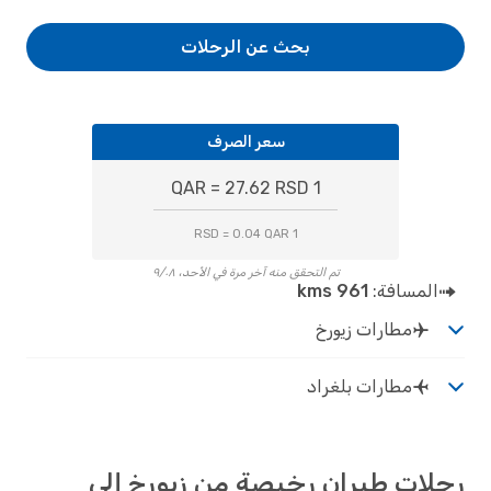
بحث عن الرحلات
سعر الصرف
1 QAR = 27.62 RSD
1 RSD = 0.04 QAR
تم التحقق منه آخر مرة في الأحد، ٩/٠٨
المسافة:
961 kms
مطارات زيورخ
مطارات بلغراد
رحلات طيران رخيصة من زيورخ إلى