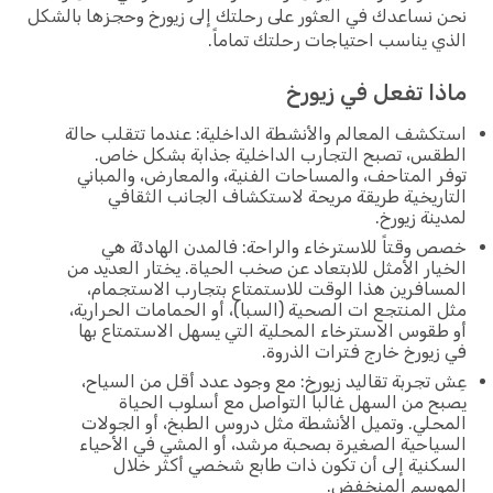
نساعدك في العثور على رحلتك إلى زيورخ وحجزها بالشكل
 يناسب احتياجات رحلتك تماماً.
ا تفعل في زيورخ
شف المعالم والأنشطة الداخلية: عندما تتقلب حالة
س، تصبح التجارب الداخلية جذابة بشكل خاص.
 المتاحف، والمساحات الفنية، والمعارض، والمباني
ريخية طريقة مريحة لاستكشاف الجانب الثقافي
نة زيورخ.
وقتاً للاسترخاء والراحة: فالمدن الهادئة هي
ار الأمثل للابتعاد عن صخب الحياة. يختار العديد من
افرين هذا الوقت للاستمتاع بتجارب الاستجمام،
المنتجع ات الصحية (السبا)، أو الحمامات الحرارية،
قوس الاسترخاء المحلية التي يسهل الاستمتاع بها
يورخ خارج فترات الذروة.
تجربة تقاليد زيورخ: مع وجود عدد أقل من السياح،
 من السهل غالباً التواصل مع أسلوب الحياة
لي. وتميل الأنشطة مثل دروس الطبخ، أو الجولات
احية الصغيرة بصحبة مرشد، أو المشي في الأحياء
نية إلى أن تكون ذات طابع شخصي أكثر خلال
وسم المنخفض.