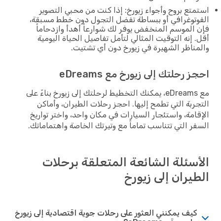
تع بروح وأجواء زيورخ: إذا كنت من محبي التصوير
توغرافي أو ببساطة تفضل التجول دون خطط مسبقة،
الموسم المنخفض يوفر لك شوارعاً أهدأ وازدحاماً
 إنه التوقيت المثالي لتأمل تفاصيل الحياة اليومية
ناظر الشهيرة في زيورخ دون أي تشتيت.
 رحلتك إلى زيورخ مع eDreams
مع eDreams، يمكنك التخطيط لرحلتك إلى زيورخ بناءً على
ربة التي تطمح إليها. احجز رحلات الطيران، وأماكن
امة، واستئجار السيارات في مكان واحد، واختر تواريخ
ر التي تتناسب تماماً مع وتيرتك الخاصة واهتماماتك.
سئلة الشائعة المتعلقة برحلات
يران إلى زيورخ
كيف يمكنني العثور على رحلات جوية اقتصادية إلى زيورخ