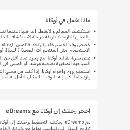
ماذا تفعل في أوكانا
استكشف المعالم والأنشطة الداخلية: عندما تتق
والمباني التاريخية طريقة مريحة لاستكشاف الجانب
خصص وقتاً للاسترخاء والراحة: فالمدن الهادئة ه
الاستجمام، مثل المنتجع ات الصحية (السبا)، أو 
عِش تجربة تقاليد أوكانا: مع وجود عدد أقل من ا
السياحية الصغيرة بصحبة مرشد، أو المشي في ا
استمتع بروح وأجواء أوكانا: إذا كنت من محبي ا
وازدحاماً أقل. إنه التوقيت المثالي لتأمل تفاصيل
احجز رحلتك إلى أوكانا مع eDreams
مع eDreams، يمكنك التخطيط لرحلتك إلى
تواريخ السفر التي تتناسب تماماً مع وتيرتك الخا