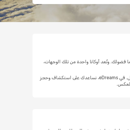
ا فضولك. وتُعد أوكانا واحدة من تلك الوجهات،
الوصول إلى هناك هو الخطوة الأولى الحقيقية. واختيار الرحلة المناسبة يمكن أن يشكّل ملامح التجربة التي تليها بالكامل. في eDreams، نساعدك على استكشاف وحجز
العكس.